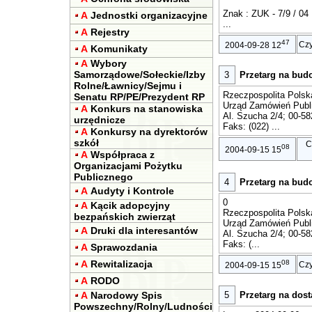
Znak : ZUK - 7/9 / 04
A
Jednostki organizacyjne
...
A
Rejestry
47
Czy
2004-09-28 12
A
Komunikaty
A
Wybory
Samorządowe/Sołeckie/Izby
3
Przetarg na budo
Rolne/Ławnicy/Sejmu i
Rzeczpospolita Polsk
Senatu RP/PE/Prezydent RP
Urząd Zamówień Publ
A
Konkurs na stanowiska
Al. Szucha 2/4; 00-5
urzędnicze
Faks: (022) ...
A
Konkursy na dyrektorów
szkół
C
08
2004-09-15 15
A
Współpraca z
Organizacjami Pożytku
Publicznego
4
Przetarg na budo
A
Audyty i Kontrole
0
A
Kącik adopcyjny
Rzeczpospolita Polsk
bezpańskich zwierząt
Urząd Zamówień Publ
A
Druki dla interesantów
Al. Szucha 2/4; 00-5
Faks: (...
A
Sprawozdania
A
Rewitalizacja
08
Czy
2004-09-15 15
A
RODO
A
Narodowy Spis
5
Przetarg na dos
Powszechny/Rolny/Ludności