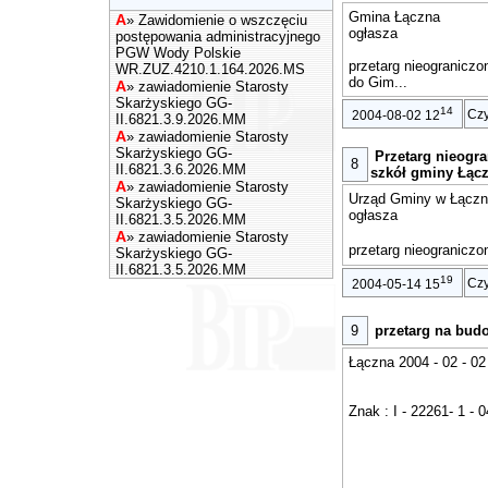
Gmina Łączna
A
»
Zawidomienie o wszczęciu
ogłasza
postępowania administracyjnego
PGW Wody Polskie
przetarg nieogranicz
WR.ZUZ.4210.1.164.2026.MS
do Gim...
A
»
zawiadomienie Starosty
Skarżyskiego GG-
14
Czy
2004-08-02 12
II.6821.3.9.2026.MM
A
»
zawiadomienie Starosty
Skarżyskiego GG-
Przetarg nieogr
8
II.6821.3.6.2026.MM
szkół gminy Łącz
A
»
zawiadomienie Starosty
Urząd Gminy w Łączn
Skarżyskiego GG-
ogłasza
II.6821.3.5.2026.MM
A
»
zawiadomienie Starosty
przetarg nieogranicz
Skarżyskiego GG-
II.6821.3.5.2026.MM
19
Czy
2004-05-14 15
9
przetarg na bud
Łączna 2004 - 02 - 02
Znak : I - 22261- 1 - 0