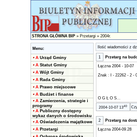
STRONA GŁÓWNA BIP
»
Przetargi
»
2004r.
Ilość wiadomości z dzi
Menu:
1
Przetarg na bu
A
Urząd Gminy
A
Statut Gminy
Łączna 2004 - 10-07
A
Wójt Gminy
Znak : I - 22262 - 2 - 
A
Rada Gminy
A
Prawo miejscowe
A
Budżet i finanse
O G Ł O S...
A
Zamierzenia, strategie i
programy
40
Czy
2004-10-07 13
A
Publiczny dostępny
wykaz danych o środowisku
2
Przetarg na dos
A
Oświadczenia majątkowe
A
Przetargi
Łączna 2004-09.28
A
Ochrona środowiska