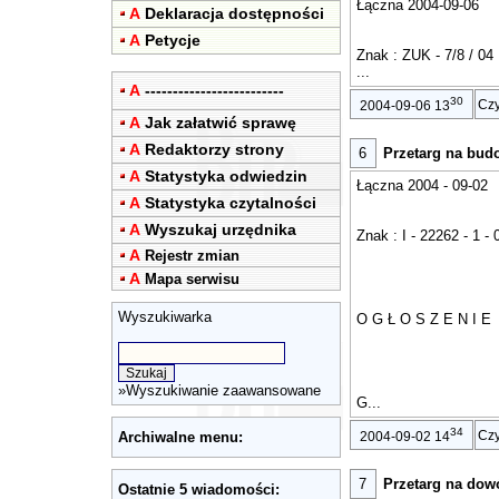
Łączna 2004-09-06
A
Deklaracja dostępności
A
Petycje
Znak : ZUK - 7/8 / 04
...
A
-------------------------
30
Czy
2004-09-06 13
A
Jak załatwić sprawę
A
Redaktorzy strony
6
Przetarg na bu
A
Statystyka odwiedzin
Łączna 2004 - 09-02
A
Statystyka czytalności
A
Wyszukaj urzędnika
Znak : I - 22262 - 1 - 
A
Rejestr zmian
A
Mapa serwisu
Wyszukiwarka
O G Ł O S Z E N I E
»
Wyszukiwanie zaawansowane
G...
34
Czy
Archiwalne menu:
2004-09-02 14
7
Przetarg na dow
Ostatnie 5 wiadomości: