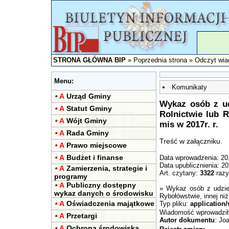
STRONA GŁÓWNA BIP
»
Poprzednia strona
» Odczyt wia
Menu:
Komunikaty
A
Urząd Gminy
Wykaz osób z ud
A
Statut Gminy
Rolnictwie lub R
A
Wójt Gminy
mis w 2017r. r.
A
Rada Gminy
Treść w załączniku.
A
Prawo miejscowe
A
Budżet i finanse
Data wprowadzenia: 20
Data upublicznienia: 2
A
Zamierzenia, strategie i
Art. czytany:
3322
razy
programy
A
Publiczny dostępny
»
Wykaz osób z udziel
wykaz danych o środowisku
Rybołówstwie, innej ni
A
Oświadczenia majątkowe
Typ pliku:
application
Wiadomość wprowadzi
A
Przetargi
Autor dokumentu
: Jo
A
Ochrona środowiska