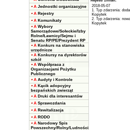
Rejestr zmian:
2018-05-07
A
Jednostki organizacyjne
1. Typ zdarzenia: doda
A
Rejestry
Kopytek
2. Typ zdarzenia: no
A
Komunikaty
Kopytek
A
Wybory
Samorządowe/Sołeckie/Izby
Rolne/Ławnicy/Sejmu i
Senatu RP/PE/Prezydent RP
A
Konkurs na stanowiska
urzędnicze
A
Konkursy na dyrektorów
szkół
A
Współpraca z
Organizacjami Pożytku
Publicznego
A
Audyty i Kontrole
A
Kącik adopcyjny
bezpańskich zwierząt
A
Druki dla interesantów
A
Sprawozdania
A
Rewitalizacja
A
RODO
A
Narodowy Spis
Powszechny/Rolny/Ludności