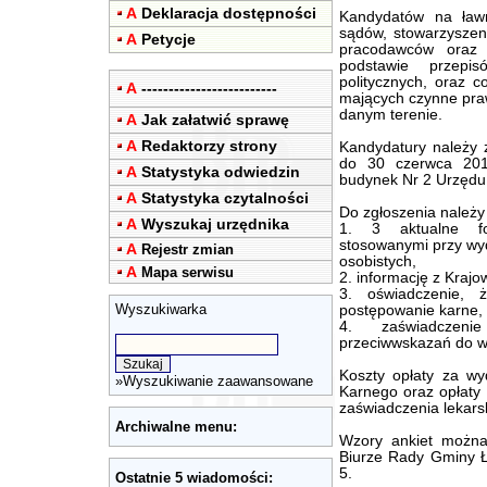
A
Deklaracja dostępności
Kandydatów na ław
sądów, stowarzyszeni
A
Petycje
pracodawców oraz 
podstawie przepi
politycznych, oraz c
A
-------------------------
mających czynne pra
danym terenie.
A
Jak załatwić sprawę
A
Redaktorzy strony
Kandydatury należy 
do 30 czerwca 201
A
Statystyka odwiedzin
budynek Nr 2 Urzędu,
A
Statystyka czytalności
Do zgłoszenia należy
A
Wyszukaj urzędnika
1. 3 aktualne fo
stosowanymi przy w
A
Rejestr zmian
osobistych,
A
Mapa serwisu
2. informację z Kraj
3. oświadczenie, 
Wyszukiwarka
postępowanie karne,
4. zaświadczenie
przeciwwskazań do wy
Koszty opłaty za wy
»
Wyszukiwanie zaawansowane
Karnego oraz opłaty
zaświadczenia lekars
Archiwalne menu:
Wzory ankiet można
Biurze Rady Gminy Ł
5.
Ostatnie 5 wiadomości: