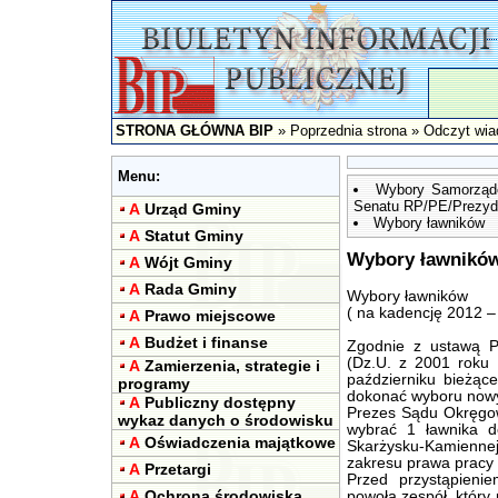
STRONA GŁÓWNA BIP
»
Poprzednia strona
» Odczyt wia
Menu:
Wybory Samorządo
Senatu RP/PE/Prezyd
A
Urząd Gminy
Wybory ławników
A
Statut Gminy
Wybory ławników 
A
Wójt Gminy
A
Rada Gminy
Wybory ławników
( na kadencję 2012 –
A
Prawo miejscowe
A
Budżet i finanse
Zgodnie z ustawą 
(Dz.U. z 2001 roku 
A
Zamierzenia, strategie i
październiku bieżą
programy
dokonać wyboru nowy
A
Publiczny dostępny
Prezes Sądu Okręgow
wykaz danych o środowisku
wybrać 1 ławnika 
A
Oświadczenia majątkowe
Skarżysku-Kamienne
zakresu prawa pracy 
A
Przetargi
Przed przystąpien
A
Ochrona środowiska
powoła zespół, który 