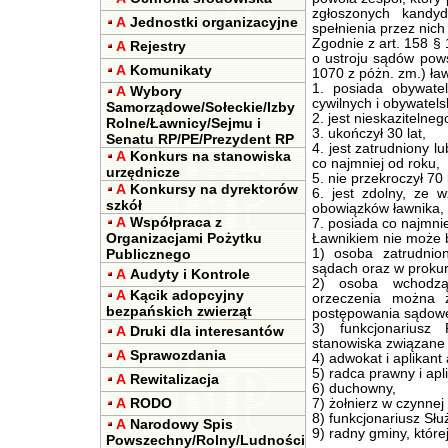
zgłoszonych kandy
A
Jednostki organizacyjne
spełnienia przez nic
Zgodnie z art. 158 § 
A
Rejestry
o ustroju sądów pows
A
Komunikaty
1070 z póżn. zm.) ła
1. posiada obywatel
A
Wybory
cywilnych i obywatels
Samorządowe/Sołeckie/Izby
2. jest nieskazitelneg
Rolne/Ławnicy/Sejmu i
3. ukończył 30 lat,
Senatu RP/PE/Prezydent RP
4. jest zatrudniony 
A
Konkurs na stanowiska
co najmniej od roku,
urzędnicze
5. nie przekroczył 70 
A
Konkursy na dyrektorów
6. jest zdolny, ze 
szkół
obowiązków ławnika,
A
Współpraca z
7. posiada co najmnie
Organizacjami Pożytku
Ławnikiem nie może 
Publicznego
1) osoba zatrudni
sądach oraz w prokur
A
Audyty i Kontrole
2) osoba wchodzą
A
Kącik adopcyjny
orzeczenia można 
bezpańskich zwierząt
postępowania sądow
3) funkcjonariusz
A
Druki dla interesantów
stanowiska związane 
A
Sprawozdania
4) adwokat i aplikant
5) radca prawny i apl
A
Rewitalizacja
6) duchowny,
A
RODO
7) żołnierz w czynnej
8) funkcjonariusz Słu
A
Narodowy Spis
9) radny gminy, któr
Powszechny/Rolny/Ludności