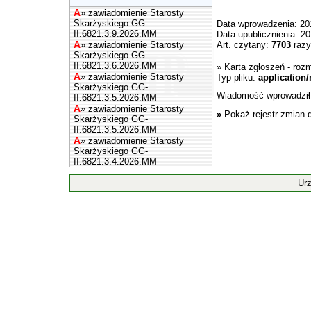
A
»
zawiadomienie Starosty
Skarżyskiego GG-
Data wprowadzenia: 20
II.6821.3.9.2026.MM
Data upublicznienia: 2
A
»
zawiadomienie Starosty
Art. czytany:
7703
razy
Skarżyskiego GG-
II.6821.3.6.2026.MM
»
Karta zgłoszeń
- rozm
A
»
zawiadomienie Starosty
Typ pliku:
application
Skarżyskiego GG-
Wiadomość wprowadzi
II.6821.3.5.2026.MM
A
»
zawiadomienie Starosty
»
Pokaż rejestr zmian 
Skarżyskiego GG-
II.6821.3.5.2026.MM
A
»
zawiadomienie Starosty
Skarżyskiego GG-
II.6821.3.4.2026.MM
Ur