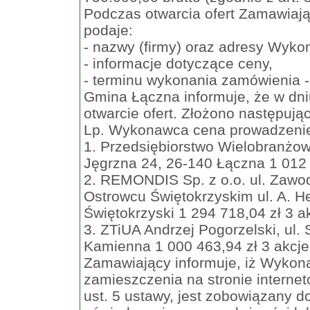
Podczas otwarcia ofert Zamawiają
podaje:
- nazwy (firmy) oraz adresy Wyk
- informacje dotyczące ceny,
- terminu wykonania zamówienia -
Gmina Łączna informuje, że w dniu
otwarcie ofert. Złożono następując
Lp. Wykonawca cena prowadzenie a
1. Przedsiębiorstwo Wielobranż
Jęgrzna 24, 26-140 Łączna 1 012 
2. REMONDIS Sp. z o.o. ul. Zawo
Ostrowcu Świętokrzyskim ul. A. H
Świętokrzyski 1 294 718,04 zł 3 a
3. ZTiUA Andrzej Pogorzelski, ul.
Kamienna 1 000 463,94 zł 3 akcje
Zamawiający informuje, iż Wykona
zamieszczenia na stronie interneto
ust. 5 ustawy, jest zobowiązany