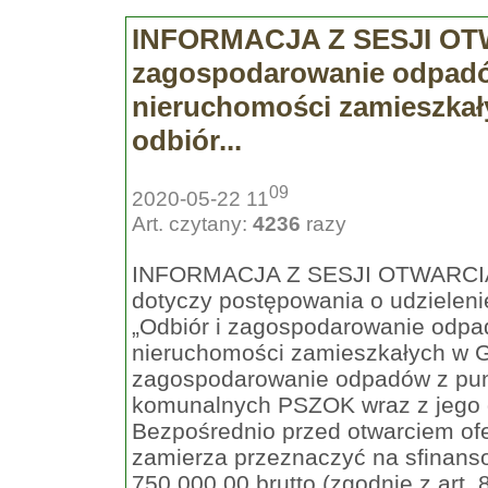
INFORMACJA Z SESJI OTW
zagospodarowanie odpadó
nieruchomości zamieszkał
odbiór...
09
2020-05-22 11
Art. czytany:
4236
razy
INFORMACJA Z SESJI OTWARCI
dotyczy postępowania o udzielen
„Odbiór i zagospodarowanie odpa
nieruchomości zamieszkałych w Gm
zagospodarowanie odpadów z punk
komunalnych PSZOK wraz z jego
Bezpośrednio przed otwarciem ofe
zamierza przeznaczyć na sfinans
750.000,00 brutto (zgodnie z art. 