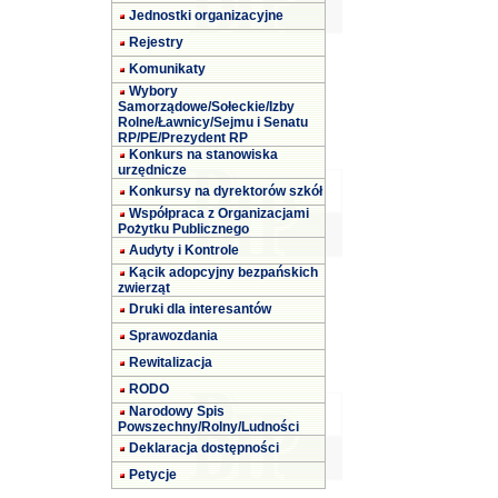
Jednostki organizacyjne
Rejestry
Komunikaty
Wybory
Samorządowe/Sołeckie/Izby
Rolne/Ławnicy/Sejmu i Senatu
RP/PE/Prezydent RP
Konkurs na stanowiska
urzędnicze
Konkursy na dyrektorów szkół
Współpraca z Organizacjami
Pożytku Publicznego
Audyty i Kontrole
Kącik adopcyjny bezpańskich
zwierząt
Druki dla interesantów
Sprawozdania
Rewitalizacja
RODO
Narodowy Spis
Powszechny/Rolny/Ludności
Deklaracja dostępności
Petycje