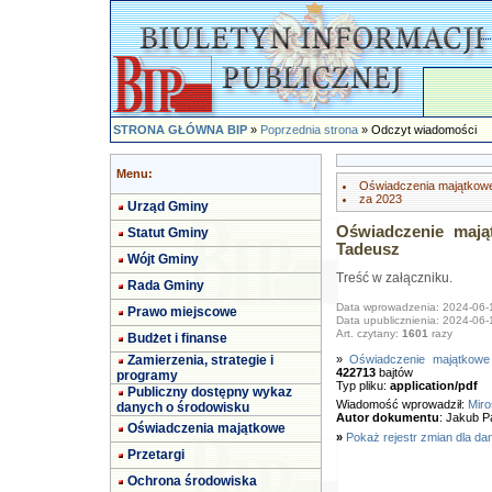
STRONA GŁÓWNA BIP
»
Poprzednia strona
» Odczyt wiadomości
Menu:
Oświadczenia majątkow
za 2023
Urząd Gminy
Oświadczenie mają
Statut Gminy
Tadeusz
Wójt Gminy
Treść w załączniku.
Rada Gminy
Data wprowadzenia: 2024-06-
Prawo miejscowe
Data upublicznienia: 2024-06-
Art. czytany:
1601
razy
Budżet i finanse
Zamierzenia, strategie i
»
Oświadczenie majątkowe
422713
bajtów
programy
Typ pliku:
application/pdf
Publiczny dostępny wykaz
Wiadomość wprowadził:
Miro
danych o środowisku
Autor dokumentu
: Jakub P
Oświadczenia majątkowe
»
Pokaż rejestr zmian dla da
Przetargi
Ochrona środowiska