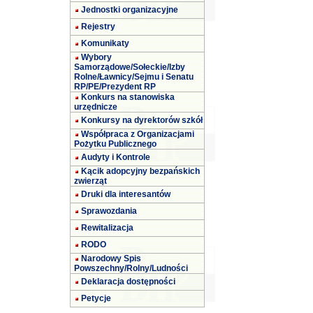
Jednostki organizacyjne
Rejestry
Komunikaty
Wybory
Samorządowe/Sołeckie/Izby
Rolne/Ławnicy/Sejmu i Senatu
RP/PE/Prezydent RP
Konkurs na stanowiska
urzędnicze
Konkursy na dyrektorów szkół
Współpraca z Organizacjami
Pożytku Publicznego
Audyty i Kontrole
Kącik adopcyjny bezpańskich
zwierząt
Druki dla interesantów
Sprawozdania
Rewitalizacja
RODO
Narodowy Spis
Powszechny/Rolny/Ludności
Deklaracja dostępności
Petycje