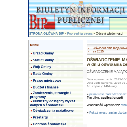
STRONA GŁÓWNA BIP
»
Poprzednia strona
» Odczyt wiadomości
Menu:
Oświadczenia majątkow
za 2025
Urząd Gminy
OŚWIADCZENIE MA
Statut Gminy
w dniu odwołania z
Wójt Gminy
OŚWIADCZENIE MAJĄTKO
Rada Gminy
Data wprowadzenia: 2025-06-
Prawo miejscowe
Data upublicznienia: 2025-06-
Art. czytany:
1454
razy
Budżet i finanse
Zamierzenia, strategie i
»
pełna treść zarządzenia w 
programy
Typ pliku:
application/pdf
Publiczny dostępny wykaz
danych o środowisku
Wiadomość wprowadził:
Miro
Oświadczenia majątkowe
»
Pokaż rejestr zmian dla da
Przetargi
Ochrona środowiska