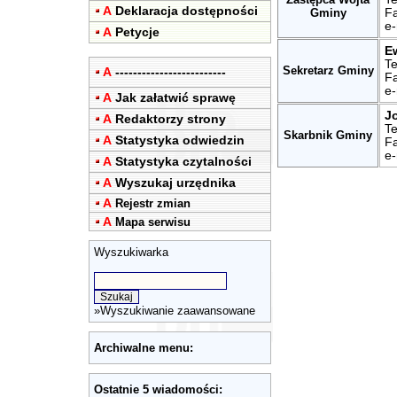
A
Deklaracja dostępności
Gminy
Fa
e-
A
Petycje
E
Te
Sekretarz Gminy
A
-------------------------
Fa
e-
A
Jak załatwić sprawę
J
A
Redaktorzy strony
Te
Skarbnik Gminy
A
Statystyka odwiedzin
Fa
e-
A
Statystyka czytalności
A
Wyszukaj urzędnika
A
Rejestr zmian
A
Mapa serwisu
Wyszukiwarka
»
Wyszukiwanie zaawansowane
Archiwalne menu:
Ostatnie 5 wiadomości: