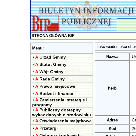
STRONA GŁÓWNA BIP
Ilość wiadomości stro
Menu:
Nazwa
U
A
Urząd Gminy
A
Statut Gminy
A
Wójt Gminy
A
Rada Gminy
A
Prawo miejscowe
herb
A
Budżet i finanse
A
Zamierzenia, strategie i
programy
A
Publiczny dostępny
wykaz danych o środowisku
Adres
C
A
Oświadczenia majątkowe
A
Przetargi
Kod
2
A
Ochrona środowiska