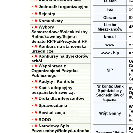
Telefon
0
A
Jednostki organizacyjne
Fax
0
A
Rejestry
Obszar
6
A
Komunikaty
Liczba
A
Wybory
48
Mieszkańców
Samorządowe/Sołeckie/Izby
Rolne/Ławnicy/Sejmu i
E-mail
»
Senatu RP/PE/Prezydent RP
www
»
A
Konkurs na stanowiska
urzędnicze
www - bip
»
A
Konkursy na dyrektorów
szkół
U
A
Współpraca z
G
NIP
T
Organizacjami Pożytku
F
Publicznego
G
A
Audyty i Kontrole
Nr konta: Bank
A
Kącik adopcyjny
6
Spółdzielczy
bezpańskich zwierząt
O
Suchedniów o/
0
A
Druki dla interesantów
Łączna
A
Sprawozdania
W
Te
A
Rewitalizacja
Wójt Gminy
Fa
A
RODO
e-
A
Narodowy Spis
K
Powszechny/Rolny/Ludności
Zastępca Wójta
Te