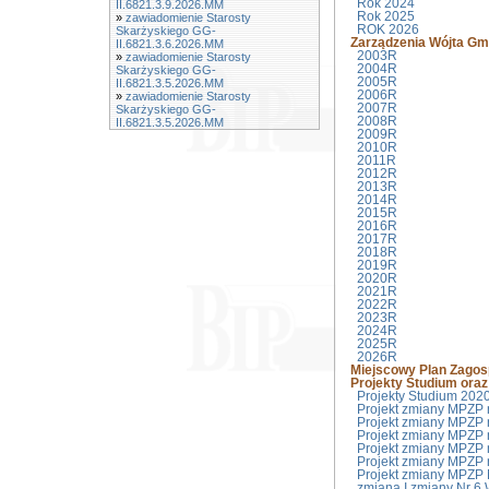
Rok 2024
II.6821.3.9.2026.MM
Rok 2025
»
zawiadomienie Starosty
ROK 2026
Skarżyskiego GG-
Zarządzenia Wójta Gm
II.6821.3.6.2026.MM
2003R
»
zawiadomienie Starosty
2004R
Skarżyskiego GG-
2005R
II.6821.3.5.2026.MM
2006R
»
zawiadomienie Starosty
2007R
Skarżyskiego GG-
2008R
II.6821.3.5.2026.MM
2009R
2010R
2011R
2012R
2013R
2014R
2015R
2016R
2017R
2018R
2019R
2020R
2021R
2022R
2023R
2024R
2025R
2026R
Miejscowy Plan Zagos
Projekty Studium ora
Projekty Studium 2020
Projekt zmiany MPZP 
Projekt zmiany MPZP 
Projekt zmiany MPZP 
Projekt zmiany MPZP 
Projekt zmiany MPZP 
Projekt zmiany MPZP 
zmiana I zmiany Nr 6