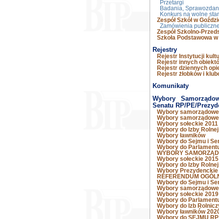
Przetargi
Badania, Sprawozdani
Konkurs na wolne sta
Zespół Szkół w Goździ
Zamówienia publiczn
Zespół Szkolno-Przed
Szkoła Podstawowa w 
Rejestry
Rejestr Instytucji kult
Rejestr innych obiekt
Rejestr dziennych op
Rejestr żłobków i klu
Komunikaty
Wybory Samorządowe
Senatu RP/PE/Prezyd
Wybory samorządowe
Wybory samorządowe
Wybory sołeckie 2011
Wybory do Izby Rolnej
Wybory ławników
Wybory do Sejmu i Se
Wybory do Parlamentu
WYBORY SAMORZĄD
Wybory sołeckie 2015
Wybory do Izby Rolnej
Wybory Prezydenckie
REFERENDUM OGÓL
Wybory do Sejmu i Se
Wybory samorządowe
Wybory sołeckie 2019
Wybory do Parlamentu
Wybory do Izb Rolnic
Wybory ławników 2020
Wybory do SEJMU RP