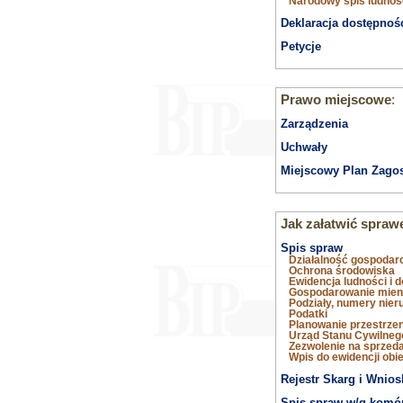
Narodowy spis ludnoś
Deklaracja dostępnoś
Petycje
Prawo miejscowe
:
Zarządzenia
Uchwały
Miejscowy Plan Zago
Jak załatwić spraw
Spis spraw
Działalność gospodar
Ochrona środowiska
Ewidencja ludności i 
Gospodarowanie mie
Podziały, numery nie
Podatki
Planowanie przestrze
Urząd Stanu Cywilneg
Zezwolenie na sprzed
Wpis do ewidencji obi
Rejestr Skarg i Wnio