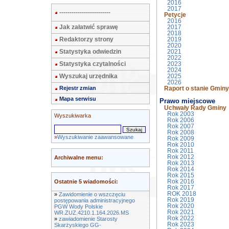
2016
2017
-------------------------
Petycje
2016
Jak załatwić sprawę
2017
2018
Redaktorzy strony
2019
2020
Statystyka odwiedzin
2021
2022
Statystyka czytalności
2023
2024
Wyszukaj urzędnika
2025
2026
Rejestr zmian
Raport o stanie Gmin
Mapa serwisu
Prawo miejscowe
Uchwały Rady Gminy
Rok 2003
Wyszukiwarka
Rok 2006
Rok 2007
Rok 2008
»
Wyszukiwanie zaawansowane
Rok 2009
Rok 2010
Rok 2011
Rok 2012
Archiwalne menu:
Rok 2013
Rok 2014
Rok 2015
Ostatnie 5 wiadomości:
Rok 2016
Rok 2017
ROK 2018
»
Zawidomienie o wszczęciu
Rok 2019
postępowania administracyjnego
Rok 2020
PGW Wody Polskie
Rok 2021
WR.ZUZ.4210.1.164.2026.MS
Rok 2022
»
zawiadomienie Starosty
Rok 2023
Skarżyskiego GG-