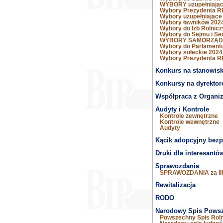
WYBORY uzupełniając
Wybory Prezydenta R
Wybory uzupełniające
Wybory ławników 202
Wybory do Izb Rolnic
Wybory do Sejmu i Se
WYBORY SAMORZĄD
Wybory do Parlamentu
Wybory sołeckie 2024
Wybory Prezydenta R
Konkurs na stanowisk
Konkursy na dyrektor
Współpraca z Organi
Audyty i Kontrole
Kontrole zewnętrzne
Kontrole wewnętrzne
Audyty
Kącik adopcyjny bezp
Druki dla interesantó
Sprawozdania
SPRAWOZDANIA za III 
Rewitalizacja
RODO
Narodowy Spis Powsz
Powszechny Spis Rol