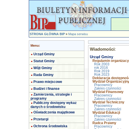
STRONA GŁÓWNA BIP
»
Mapa serwisu
Menu:
Wiadomości
:
Urząd Gminy
Urząd Gminy
Statut Gminy
Regulamin organizacy
Rok 2003
Wójt Gminy
rok 2016
Rok 2019
Rada Gminy
Rok 2023
Deklaracja dostępnoś
Prawo miejscowe
Wydział Organizacyjn
Pracownicy
Budżet i finanse
Zakres czynności
Wydział Finansowy
Zamierzenia, strategie i
Pracownicy
programy
Zakres czynności
Wydział Techniczny
Publiczny dostępny wykaz
Pracownicy
danych o środowisku
Zakres czynności
Oświadczenia majątkowe
Wydział Edukacji
Pracownicy
Przetargi
Zakres czynności
Radca Prawny
Ochrona środowiska
Pracownicy