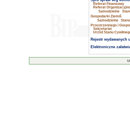
Spis spraw w/g komór
Referat Finansowy
Referat Organizacyj
Samodzielne Stan
Gospodarki Ziemiš
Samodzielne Stano
Przestrzennego i Gospo
Sekretariat
Urzšd Stanu Cywilneg
Rejestr wydawanych 
Elektroniczne załatwi
U