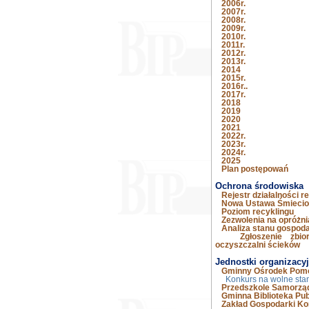
2006r.
2007r.
2008r.
2009r.
2010r.
2011r.
2012r.
2013r.
2014
2015r.
2016r..
2017r.
2018
2019
2020
2021
2022r.
2023r.
2024r.
2025
Plan postępowań
Ochrona środowiska
Rejestr działalności r
Nowa Ustawa Śmieci
Poziom recyklingu
Zezwolenia na opróżn
Analiza stanu gospod
Zgłoszenie zbi
oczyszczalni ścieków
Jednostki organizacy
Gminny Ośrodek Pomo
Konkurs na wolne sta
Przedszkole Samorzą
Gminna Biblioteka Pub
Zakład Gospodarki Ko