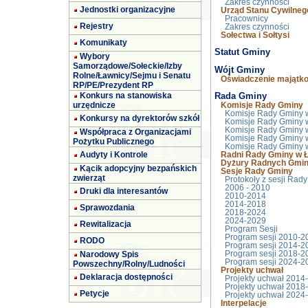
Zakres czynności
Jednostki organizacyjne
Urząd Stanu Cywilneg
Pracownicy
Rejestry
Zakres czynności
Sołectwa i Sołtysi
Komunikaty
Statut Gminy
Wybory
Samorządowe/Sołeckie/Izby
Wójt Gminy
Rolne/Ławnicy/Sejmu i Senatu
Oświadczenie majątk
RP/PE/Prezydent RP
Konkurs na stanowiska
Rada Gminy
urzędnicze
Komisje Rady Gminy
Komisje Rady Gminy 
Konkursy na dyrektorów szkół
Komisje Rady Gminy 
Komisje Rady Gminy 
Współpraca z Organizacjami
Komisje Rady Gminy 
Pożytku Publicznego
Komisje Rady Gminy 
Audyty i Kontrole
Radni Rady Gminy w Ł
Dyżury Radnych Gmin
Kącik adopcyjny bezpańskich
Sesje Rady Gminy
zwierząt
Protokoły z sesji Rad
2006 - 2010
Druki dla interesantów
2010-2014
2014-2018
Sprawozdania
2018-2024
2024-2029
Rewitalizacja
Program Sesji
Program sesji 2010-2
RODO
Program sesji 2014-2
Narodowy Spis
Program sesji 2018-2
Program sesji 2024-2
Powszechny/Rolny/Ludności
Projekty uchwał
Deklaracja dostępności
Projekty uchwał 2014
Projekty uchwał 2018
Petycje
Projekty uchwał 2024
Interpelacje