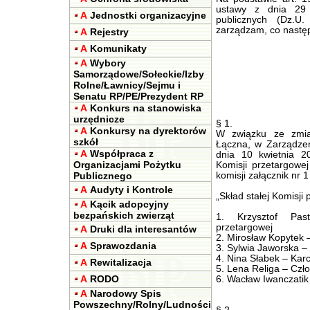
ustawy z dnia 29
A
Jednostki organizacyjne
publicznych (Dz.
zarządzam, co następ
A
Rejestry
A
Komunikaty
A
Wybory
Samorządowe/Sołeckie/Izby
Rolne/Ławnicy/Sejmu i
Senatu RP/PE/Prezydent RP
A
Konkurs na stanowiska
urzędnicze
§ 1.
A
Konkursy na dyrektorów
W związku ze zmi
szkół
Łączna, w Zarządze
A
Współpraca z
dnia 10 kwietnia 2
Organizacjami Pożytku
Komisji przetargowe
Publicznego
komisji załącznik nr 
A
Audyty i Kontrole
„Skład stałej Komisji 
A
Kącik adopcyjny
bezpańskich zwierząt
1. Krzysztof Pas
przetargowej
A
Druki dla interesantów
2. Mirosław Kopytek 
A
Sprawozdania
3. Sylwia Jaworska – 
4. Nina Słabek – Kar
A
Rewitalizacja
5. Lena Religa – Czł
A
RODO
6. Wacław Iwanczatik
A
Narodowy Spis
Powszechny/Rolny/Ludności