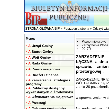
STRONA GŁÓWNA BIP
»
Poprzednia strona
» Odczyt wia
Menu:
Prawo miejscowe
Zarządzenia Wójta
A
Urząd Gminy
2017R
A
Statut Gminy
ZARZĄDZENIE
A
Wójt Gminy
ŁĄCZNA z dnia 
A
Rada Gminy
sprawie: zmian
A
Prawo miejscowe
przetargowej .
A
Budżet i finanse
ZARZĄDZENIE NR 5
A
Zamierzenia, strategie i
WÓJTA GMINY ŁĄC
programy
z dnia 20 październi
A
Publiczny dostępny
wykaz danych o środowisku
A
Oświadczenia majątkowe
w sprawie: zmian w sk
A
Przetargi
A
Ochrona środowiska
Na podstawie art. 19