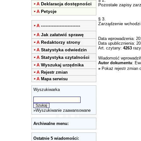
§ 2.
A
Deklaracja dostępności
Pozostałe zapisy zar
A
Petycje
§ 3.
Zarządzenie wchodzi 
A
-------------------------
A
Jak załatwić sprawę
Data wprowadzenia: 20
A
Redaktorzy strony
Data upublicznienia: 2
Art. czytany:
4263
razy
A
Statystyka odwiedzin
A
Statystyka czytalności
Wiadomość wprowadzi
Autor dokumentu
: Ew
A
Wyszukaj urzędnika
»
Pokaż rejestr zmian 
A
Rejestr zmian
A
Mapa serwisu
Wyszukiwarka
»
Wyszukiwanie zaawansowane
Archiwalne menu:
Ostatnie 5 wiadomości: