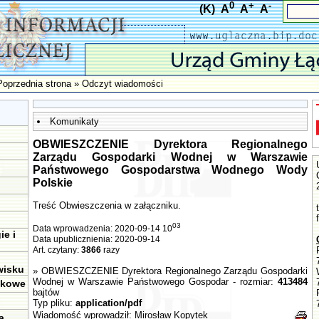
0
+
-
(K)
A
A
A
Poprzednia strona
» Odczyt wiadomości
Komunikaty
OBWIESZCZENIE Dyrektora Regionalnego
Zarządu Gospodarki Wodnej w Warszawie
Państwowego Gospodarstwa Wodnego Wody
Polskie
Treść Obwieszczenia w załączniku.
03
Data wprowadzenia: 2020-09-14 10
ie i
Data upublicznienia: 2020-09-14
Art. czytany:
3866
razy
wisku
»
OBWIESZCZENIE Dyrektora Regionalnego Zarządu Gospodarki
Wodnej w Warszawie Państwowego Gospodar
- rozmiar:
413484
tkowe
bajtów
Typ pliku:
application/pdf
Wiadomość wprowadził:
Mirosław Kopytek
a