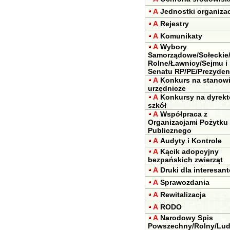
A
Jednostki organiza
A
Rejestry
A
Komunikaty
A
Wybory
Samorządowe/Sołeckie/
Rolne/Ławnicy/Sejmu i
Senatu RP/PE/Prezyden
A
Konkurs na stanow
urzędnicze
A
Konkursy na dyrek
szkół
A
Współpraca z
Organizacjami Pożytku
Publicznego
A
Audyty i Kontrole
A
Kącik adopcyjny
bezpańskich zwierząt
A
Druki dla interesan
A
Sprawozdania
A
Rewitalizacja
A
RODO
A
Narodowy Spis
Powszechny/Rolny/Lud