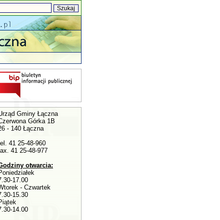
Urząd Gminy Łączna
Czerwona Górka 1B
26 - 140 Łączna
tel. 41 25-48-960
fax. 41 25-48-977
Godziny otwarcia:
Poniedziałek
7.30-17.00
Wtorek - Czwartek
7.30-15.30
Piątek
7.30-14.00