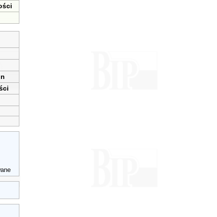
ości
in
ści
wane