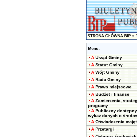
STRONA GŁÓWNA BIP
»
Menu:
A
Urząd Gminy
A
Statut Gminy
A
Wójt Gminy
A
Rada Gminy
A
Prawo miejscowe
A
Budżet i finanse
A
Zamierzenia, strateg
programy
A
Publiczny dostępny
wykaz danych o środo
A
Oświadczenia mają
A
Przetargi
A
Ochrona środowisk