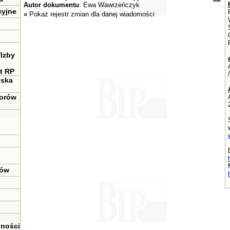
Autor dokumentu
: Ewa Wawrzeńczyk
cyjne
»
Pokaż rejestr zmian dla danej wiadomości
Izby
t RP
iska
torów
tów
ności