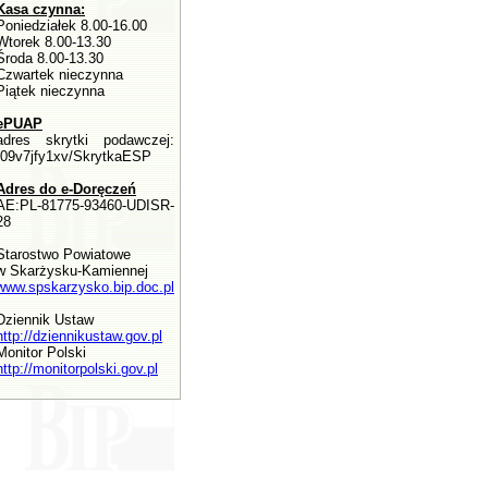
Kasa czynna:
Poniedziałek 8.00-16.00
Wtorek 8.00-13.30
Środa 8.00-13.30
Czwartek nieczynna
Piątek nieczynna
ePUAP
adres skrytki podawczej:
/09v7jfy1xv/SkrytkaESP
Adres do e-Doręczeń
AE:PL-81775-93460-UDISR-
28
Starostwo Powiatowe
w Skarżysku-Kamiennej
www.spskarzysko.bip.doc.pl
Dziennik Ustaw
http://dziennikustaw.gov.pl
Monitor Polski
http://monitorpolski.gov.pl