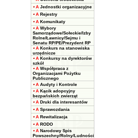
A
Jednostki organizacyjne
A
Rejestry
A
Komunikaty
A
Wybory
Samorządowe/Sołeckie/Izby
Rolne/Ławnicy/Sejmu i
Senatu RP/PE/Prezydent RP
A
Konkurs na stanowiska
urzędnicze
A
Konkursy na dyrektorów
szkół
A
Współpraca z
Organizacjami Pożytku
Publicznego
A
Audyty i Kontrole
A
Kącik adopcyjny
bezpańskich zwierząt
A
Druki dla interesantów
A
Sprawozdania
A
Rewitalizacja
A
RODO
A
Narodowy Spis
Powszechny/Rolny/Ludności