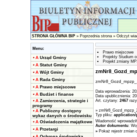
STRONA GŁÓWNA BIP
»
Poprzednia strona
» Odczyt wia
Menu:
Prawo miejscowe
Projekty Studium
A
Urząd Gminy
Projekt zmiany MP
A
Statut Gminy
zmNr8_Gozd_mp
A
Wójt Gminy
A
Rada Gminy
zmNr8_Gozd_mpzp_
A
Prawo miejscowe
Data wprowadzenia: 20
A
Budżet i finanse
Data upublicznienia: 2
A
Zamierzenia, strategie i
Art. czytany:
2467
razy
programy
»
zmNr8_Gozd_mpzp_
A
Publiczny dostępny
Typ pliku:
application/
wykaz danych o środowisku
Wiadomość wprowadzi
A
Oświadczenia majątkowe
Autor dokumentu
: Wo
A
Przetargi
»
Pokaż rejestr zmian 
A
Ochrona środowiska