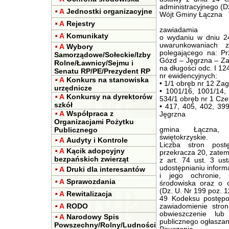
administracyjnego (Dz
A
Jednostki organizacyjne
Wójt Gminy Łączna
A
Rejestry
zawiadamia
A
Komunikaty
o wydaniu w dniu 24
uwarunkowaniach z
A
Wybory
polegającego na: P
Samorządowe/Sołeckie/Izby
Gózd – Jęgrzna – Za
Rolne/Ławnicy/Sejmu i
na długości odc. I 12
Senatu RP/PE/Prezydent RP
nr ewidencyjnych:
A
Konkurs na stanowiska
• 1/1 obręb nr 12 Zag
urzędnicze
• 1001/16, 1001/14, 
A
Konkursy na dyrektorów
534/1 obręb nr 1 Cz
szkół
• 417, 405, 402, 399
A
Współpraca z
Jęgrzna
Organizacjami Pożytku
Publicznego
gmina Łączna, p
świętokrzyskie.
A
Audyty i Kontrole
Liczba stron post
A
Kącik adopcyjny
przekracza 20, zate
bezpańskich zwierząt
z art. 74 ust. 3 us
udostępnianiu inform
A
Druki dla interesantów
i jego ochronie, 
A
Sprawozdania
środowiska oraz o 
(Dz. U. Nr 199 poz. 1
A
Rewitalizacja
49 Kodeksu postępow
A
RODO
zawiadomienie stro
obwieszczenie lub
A
Narodowy Spis
publicznego ogłaszan
Powszechny/Rolny/Ludności