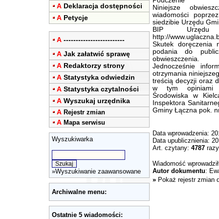
Pouczenie
A
Deklaracja dostępności
Niniejsze obwies
wiadomości poprzez
A
Petycje
siedzibie Urzędu Gmin
BIP Urzędu
http://www.uglaczna.b
A
-------------------------
Skutek doręczenia 
podania do public
A
Jak załatwić sprawę
obwieszczenia.
A
Redaktorzy strony
Jednocześnie info
otrzymania niniejsze
A
Statystyka odwiedzin
treścią decyzji oraz
w tym opiniami 
A
Statystyka czytalności
Środowiska w Kiel
A
Wyszukaj urzędnika
Inspektora Sanitarn
Gminy Łączna pok. nr
A
Rejestr zmian
A
Mapa serwisu
Data wprowadzenia: 20
Wyszukiwarka
Data upublicznienia: 2
Art. czytany:
4787
razy
Wiadomość wprowadzi
Autor dokumentu
: Ew
»
Wyszukiwanie zaawansowane
»
Pokaż rejestr zmian 
Archiwalne menu:
Ostatnie 5 wiadomości: