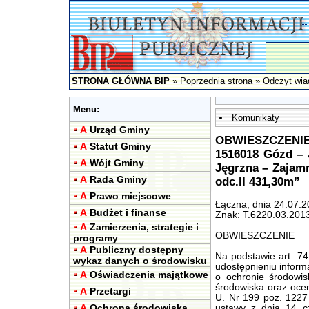
STRONA GŁÓWNA BIP
»
Poprzednia strona
» Odczyt wia
Menu:
Komunikaty
A
Urząd Gminy
OBWIESZCZENIE 
A
Statut Gminy
1516018 Gózd – 
A
Wójt Gminy
Jęgrzna – Zajamn
A
Rada Gminy
odc.II 431,30m”
A
Prawo miejscowe
Łączna, dnia 24.07.2
A
Budżet i finanse
Znak: T.6220.03.201
A
Zamierzenia, strategie i
OBWIESZCZENIE
programy
A
Publiczny dostępny
Na podstawie art. 74
wykaz danych o środowisku
udostępnieniu informa
A
Oświadczenia majątkowe
o ochronie środowis
środowiska oraz oce
A
Przetargi
U. Nr 199 poz. 1227 
A
Ochrona środowiska
ustawy z dnia 14 c