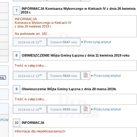
INFORMACJA Komisarza Wyborczego w Kielcach IV z dnia 26 kwietnia
7
2019 r.
INFORMACJA
Komisarza Wyborczego w Kielcach IV
z dnia 26 kwietnia 2019 r.
Na podstawie art. 182 ...
14
»
Przeczytaj artykuł
Czytano:
5647
razy
2019-04-26 15
8
OBWIESZCZENIE Wójta Gminy Łączna z dnia 11 kwietnia 2019 roku
Treść w załączniku....
49
»
Przeczytaj artykuł
Czytano:
5624
razy
2019-04-12 13
9
Obwieszczenie Wójta Gminy Łączna z dnia 28 marca 2019r.
Treść w załączniku....
56
»
Przeczytaj artykuł
Czytano:
5530
razy
2019-04-12 10
o PGW
10
INFORMACJA
Informacje dla niepełnosprawnych