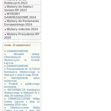
Rolniczych 2023
Wybory do Sejmu i
Senatu RP 2023
WYBORY
SAMORZĄDOWE 2024
Wybory do Parlamentu
Europejskiego 2024
Wybory sołeckie 2024
Wybory Prezydenta RP
2025
Ostat. 10 wiadomości:
»
ZAWIADOMIENIE
»
Aktualne składy
Obwodowych Komisji
Wyborczych w Gminie
Łączna
»
ZAWIADOMIENIE
»
Postanowienie Nr 117/2019
Komisarza Wyborczego w
Kielcach z dnia 6 maja 2019r.
»
Udostępnienie spisu
wyborców
»
Protkół z publicznego
losowania
»
INFORMACJA Komisarza
Wyborczego w Kielcach IV z
dnia 26 kwietnia 2019 r.
»
OBWIESZCZENIE Wójta
Gminy Łączna z dnia 11
kwietnia 2019 roku
»
Obwieszczenie Wójta
Gminy Łączna z dnia 28