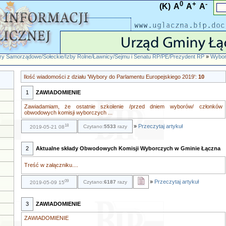
0
+
-
(K)
A
A
A
y Samorządowe/Sołeckie/Izby Rolne/Ławnicy/Sejmu i Senatu RP/PE/Prezydent RP
»
Wybor
Ilość wiadomości z działu 'Wybory do Parlamentu Europejskiego 2019':
10
1
ZAWIADOMIENIE
Zawiadamiam, że ostatnie szkolenie /przed dniem wyborów/ członków
obwodowych komisji wyborczych ...
18
»
Przeczytaj artykuł
Czytano:
5533
razy
2019-05-21 08
2
Aktualne składy Obwodowych Komisji Wyborczych w Gminie Łączna
Treść w załączniku....
09
»
Przeczytaj artykuł
Czytano:
6187
razy
2019-05-09 15
3
ZAWIADOMIENIE
ZAWIADOMIENIE