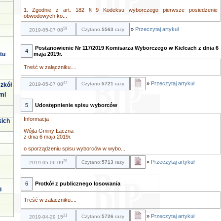
1. Zgodnie z art. 182 § 9 Kodeksu wyborczego pierwsze posiedzenie
obwodowych ko...
59
»
Przeczytaj artykuł
Czytano:
5563
razy
2019-05-07 08
Postanowienie Nr 117/2019 Komisarza Wyborczego w Kielcach z dnia 6
4
tu
maja 2019r.
Treść w załączniku....
47
»
Przeczytaj artykuł
Czytano:
5721
razy
zkół
2019-05-07 08
mi
5
Udostępnienie spisu wyborców
Informacja
kich
Wójta Gminy Łączna
z dnia 6 maja 2019r.
o sporządzeniu spisu wyborców w wybo...
29
»
Przeczytaj artykuł
Czytano:
5713
razy
2019-05-06 09
6
Protkół z publicznego losowania
i
Treść w załączniku....
21
»
Przeczytaj artykuł
Czytano:
5726
razy
2019-04-29 15