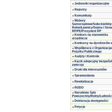
Jednostki organizacyjne
Rejestry
Komunikaty
Wybory
Samorządowe/Sołeckie/Izby
Rolne/Ławnicy/Sejmu i Sena
RP/PE/Prezydent RP
Konkurs na stanowiska
urzędnicze
Konkursy na dyrektorów s
Współpraca z Organizacja
Pożytku Publicznego
Audyty i Kontrole
Kącik adopcyjny bezpańs
zwierząt
Druki dla interesantów
Sprawozdania
Rewitalizacja
RODO
Narodowy Spis
Powszechny/Rolny/Ludnośc
Deklaracja dostępności
Petycje