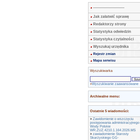
-------------------------
Jak załatwić sprawę
Redaktorzy strony
Statystyka odwiedzin
Statystyka czytalności
Wyszukaj urzędnika
Rejestr zmian
Mapa serwisu
Wyszukiwarka
»
Wyszukiwanie zaawansowane
Archiwalne menu:
Ostatnie 5 wiadomości:
»
Zawidomienie o wszczęciu
postępowania administracyjneg
Wody Polskie
WR.ZUZ.4210.1.164.2026.MS
»
zawiadomienie Starosty
Skarżyskiego GG-