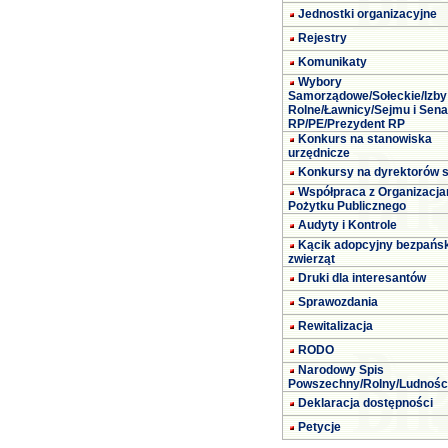
Jednostki organizacyjne
Rejestry
Komunikaty
Wybory
Samorządowe/Sołeckie/Izby
Rolne/Ławnicy/Sejmu i Sena
RP/PE/Prezydent RP
Konkurs na stanowiska
urzędnicze
Konkursy na dyrektorów s
Współpraca z Organizacja
Pożytku Publicznego
Audyty i Kontrole
Kącik adopcyjny bezpańs
zwierząt
Druki dla interesantów
Sprawozdania
Rewitalizacja
RODO
Narodowy Spis
Powszechny/Rolny/Ludnośc
Deklaracja dostępności
Petycje