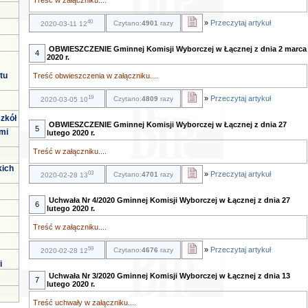
Treść w załączniku....
40
»
Przeczytaj artykuł
Czytano:
4901
razy
2020-03-11 12
OBWIESZCZENIE Gminnej Komisji Wyborczej w Łącznej z dnia 2 marca
4
2020 r.
tu
Treść obwieszczenia w załączniku....
19
»
Przeczytaj artykuł
Czytano:
4809
razy
2020-03-05 10
zkół
OBWIESZCZENIE Gminnej Komisji Wyborczej w Łącznej z dnia 27
5
mi
lutego 2020 r.
Treść w załączniku....
kich
03
»
Przeczytaj artykuł
Czytano:
4701
razy
2020-02-28 13
Uchwała Nr 4/2020 Gminnej Komisji Wyborczej w Łącznej z dnia 27
6
lutego 2020 r.
Treść w załączniku....
59
»
Przeczytaj artykuł
Czytano:
4676
razy
2020-02-28 12
i
Uchwała Nr 3/2020 Gminnej Komisji Wyborczej w Łącznej z dnia 13
7
lutego 2020 r.
Treść uchwały w załączniku....