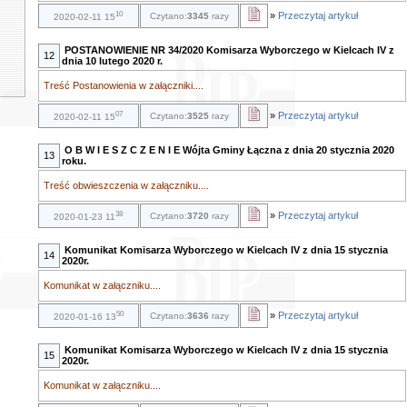
10
»
Przeczytaj artykuł
Czytano:
3345
razy
2020-02-11 15
POSTANOWIENIE NR 34/2020 Komisarza Wyborczego w Kielcach IV z
12
dnia 10 lutego 2020 r.
Treść Postanowienia w załączniki....
07
»
Przeczytaj artykuł
Czytano:
3525
razy
2020-02-11 15
O B W I E S Z C Z E N I E Wójta Gminy Łączna z dnia 20 stycznia 2020
13
roku.
Treść obwieszczenia w załączniku....
38
»
Przeczytaj artykuł
Czytano:
3720
razy
2020-01-23 11
Komunikat Komisarza Wyborczego w Kielcach IV z dnia 15 stycznia
14
2020r.
Komunikat w załączniku....
50
»
Przeczytaj artykuł
Czytano:
3636
razy
2020-01-16 13
Komunikat Komisarza Wyborczego w Kielcach IV z dnia 15 stycznia
15
2020r.
Komunikat w załączniku....