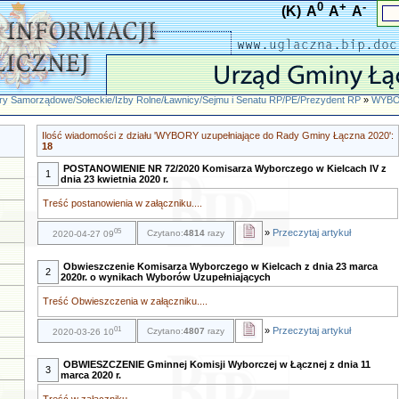
0
+
-
(K)
A
A
A
y Samorządowe/Sołeckie/Izby Rolne/Ławnicy/Sejmu i Senatu RP/PE/Prezydent RP
»
WYBOR
Ilość wiadomości z działu 'WYBORY uzupełniające do Rady Gminy Łączna 2020':
18
POSTANOWIENIE NR 72/2020 Komisarza Wyborczego w Kielcach IV z
1
dnia 23 kwietnia 2020 r.
Treść postanowienia w załączniku....
05
»
Przeczytaj artykuł
Czytano:
4814
razy
2020-04-27 09
Obwieszczenie Komisarza Wyborczego w Kielcach z dnia 23 marca
2
2020r. o wynikach Wyborów Uzupełniających
Treść Obwieszczenia w załączniku....
01
»
Przeczytaj artykuł
Czytano:
4807
razy
2020-03-26 10
OBWIESZCZENIE Gminnej Komisji Wyborczej w Łącznej z dnia 11
3
marca 2020 r.