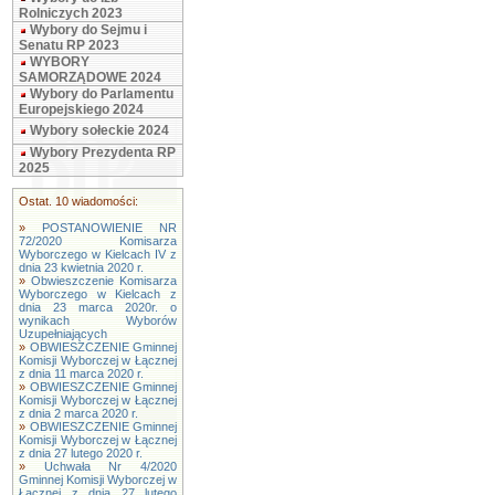
Rolniczych 2023
Wybory do Sejmu i
Senatu RP 2023
WYBORY
SAMORZĄDOWE 2024
Wybory do Parlamentu
Europejskiego 2024
Wybory sołeckie 2024
Wybory Prezydenta RP
2025
Ostat. 10 wiadomości:
»
POSTANOWIENIE NR
72/2020 Komisarza
Wyborczego w Kielcach IV z
dnia 23 kwietnia 2020 r.
»
Obwieszczenie Komisarza
Wyborczego w Kielcach z
dnia 23 marca 2020r. o
wynikach Wyborów
Uzupełniających
»
OBWIESZCZENIE Gminnej
Komisji Wyborczej w Łącznej
z dnia 11 marca 2020 r.
»
OBWIESZCZENIE Gminnej
Komisji Wyborczej w Łącznej
z dnia 2 marca 2020 r.
»
OBWIESZCZENIE Gminnej
Komisji Wyborczej w Łącznej
z dnia 27 lutego 2020 r.
»
Uchwała Nr 4/2020
Gminnej Komisji Wyborczej w
Łącznej z dnia 27 lutego