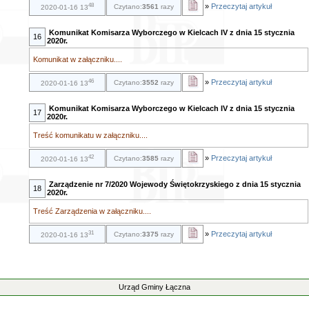
48
»
Przeczytaj artykuł
Czytano:
3561
razy
2020-01-16 13
Komunikat Komisarza Wyborczego w Kielcach IV z dnia 15 stycznia
16
2020r.
Komunikat w załączniku....
46
»
Przeczytaj artykuł
Czytano:
3552
razy
2020-01-16 13
Komunikat Komisarza Wyborczego w Kielcach IV z dnia 15 stycznia
17
2020r.
Treść komunikatu w załączniku....
42
»
Przeczytaj artykuł
Czytano:
3585
razy
2020-01-16 13
Zarządzenie nr 7/2020 Wojewody Świętokrzyskiego z dnia 15 stycznia
18
2020r.
Treść Zarządzenia w załączniku....
31
»
Przeczytaj artykuł
Czytano:
3375
razy
2020-01-16 13
Urząd Gminy Łączna