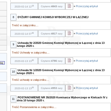
18
»
Przeczytaj artykuł
Czytano:
4843
razy
2020-02-14 12
8
DYŻURY GMINNEJ KOMISJI WYBORCZEJ W ŁĄCZNEJ
Treść w załączniku....
46
»
Przeczytaj artykuł
Czytano:
4817
razy
2020-02-14 07
Uchwała Nr 2/2020 Gminnej Komisji Wyborczej w Łącznej z dnia 13
9
lutego 2020 r.
Treść Uchwały w załączniku....
30
»
Przeczytaj artykuł
Czytano:
4786
razy
2020-02-13 13
Uchwała Nr 1/2020 Gminnej Komisji Wyborczej w Łącznej z dnia 13
10
lutego 2020 r.
Treść uchwały w załączniku....
26
»
Przeczytaj artykuł
Czytano:
4953
razy
2020-02-13 13
POSTANOWIENIE NR 35/2020 Komisarza Wyborczego w Kielcach IV z
11
dnia 10 lutego 2020 r.
Treść Postanowienia w załączniku....