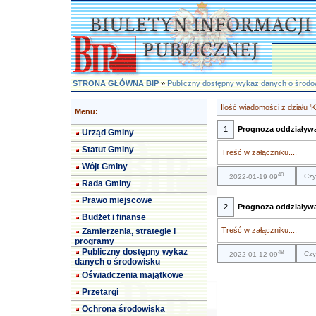
STRONA GŁÓWNA BIP
»
Publiczny dostępny wykaz danych o środo
Ilość wiadomości z działu 'K
Menu:
1
Prognoza oddziaływa
Urząd Gminy
Statut Gminy
Treść w załączniku....
Wójt Gminy
40
Czy
2022-01-19 09
Rada Gminy
Prawo miejscowe
2
Prognoza oddziaływa
Budżet i finanse
Treść w załączniku....
Zamierzenia, strategie i
programy
Publiczny dostępny wykaz
48
Czy
2022-01-12 09
danych o środowisku
Oświadczenia majątkowe
Przetargi
Ochrona środowiska