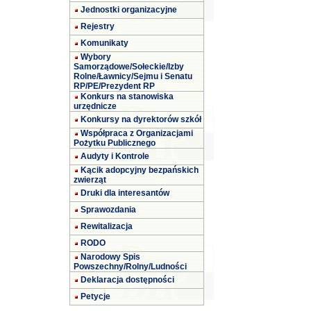
Jednostki organizacyjne
Rejestry
Komunikaty
Wybory
Samorządowe/Sołeckie/Izby
Rolne/Ławnicy/Sejmu i Senatu
RP/PE/Prezydent RP
Konkurs na stanowiska
urzędnicze
Konkursy na dyrektorów szkół
Współpraca z Organizacjami
Pożytku Publicznego
Audyty i Kontrole
Kącik adopcyjny bezpańskich
zwierząt
Druki dla interesantów
Sprawozdania
Rewitalizacja
RODO
Narodowy Spis
Powszechny/Rolny/Ludności
Deklaracja dostępności
Petycje