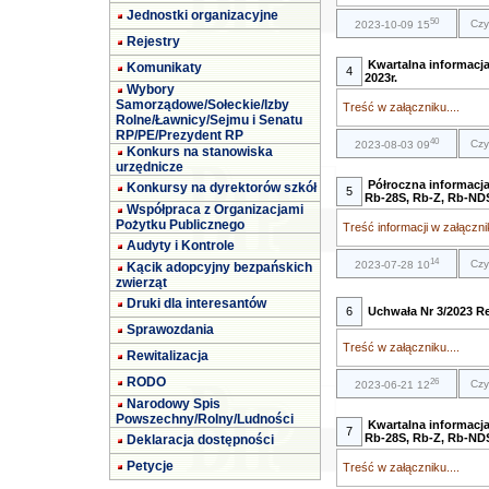
Jednostki organizacyjne
50
Czy
2023-10-09 15
Rejestry
Kwartalna informacj
Komunikaty
4
2023r.
Wybory
Samorządowe/Sołeckie/Izby
Treść w załączniku....
Rolne/Ławnicy/Sejmu i Senatu
RP/PE/Prezydent RP
40
Czy
2023-08-03 09
Konkurs na stanowiska
urzędnicze
Półroczna informacj
Konkursy na dyrektorów szkół
5
Rb-28S, Rb-Z, Rb-NDS 
Współpraca z Organizacjami
Pożytku Publicznego
Treść informacji w załącznik
Audyty i Kontrole
14
Czy
2023-07-28 10
Kącik adopcyjny bezpańskich
zwierząt
Druki dla interesantów
6
Uchwała Nr 3/2023 R
Sprawozdania
Treść w załączniku....
Rewitalizacja
RODO
26
Czy
2023-06-21 12
Narodowy Spis
Powszechny/Rolny/Ludności
Kwartalna informacj
7
Rb-28S, Rb-Z, Rb-NDS 
Deklaracja dostępności
Petycje
Treść w załączniku....