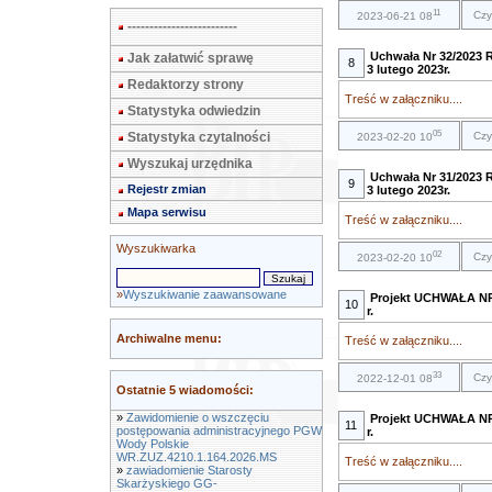
11
Czy
2023-06-21 08
-------------------------
Uchwała Nr 32/2023 
Jak załatwić sprawę
8
3 lutego 2023r.
Redaktorzy strony
Treść w załączniku....
Statystyka odwiedzin
05
Statystyka czytalności
Czy
2023-02-20 10
Wyszukaj urzędnika
Uchwała Nr 31/2023 
9
Rejestr zmian
3 lutego 2023r.
Mapa serwisu
Treść w załączniku....
Wyszukiwarka
02
Czy
2023-02-20 10
»
Wyszukiwanie zaawansowane
Projekt UCHWAŁA NR ..
10
r.
Archiwalne menu:
Treść w załączniku....
33
Czy
2022-12-01 08
Ostatnie 5 wiadomości:
»
Zawidomienie o wszczęciu
Projekt UCHWAŁA NR ..
11
postępowania administracyjnego PGW
r.
Wody Polskie
WR.ZUZ.4210.1.164.2026.MS
Treść w załączniku....
»
zawiadomienie Starosty
Skarżyskiego GG-