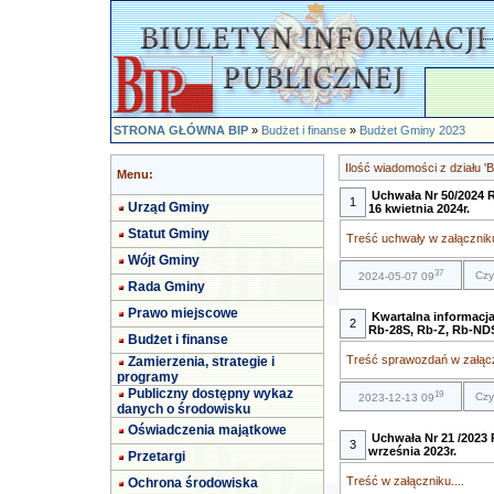
STRONA GŁÓWNA BIP
»
Budżet i finanse
»
Budżet Gminy 2023
Ilość wiadomości z działu 
Menu:
Uchwała Nr 50/2024 
1
Urząd Gminy
16 kwietnia 2024r.
Statut Gminy
Treść uchwały w załączniku
Wójt Gminy
37
Czy
2024-05-07 09
Rada Gminy
Prawo miejscowe
Kwartalna informacj
2
Rb-28S, Rb-Z, Rb-NDS 
Budżet i finanse
Treść sprawozdań w załączn
Zamierzenia, strategie i
programy
Publiczny dostępny wykaz
19
Czy
2023-12-13 09
danych o środowisku
Oświadczenia majątkowe
Uchwała Nr 21 /2023 
3
września 2023r.
Przetargi
Treść w załączniku....
Ochrona środowiska