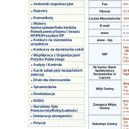
Jednostki organizacyjne
Fax
041
Rejestry
Obszar
62,
Komunikaty
Liczba Mieszkańców
4840
Wybory
E-mail
»
ur
Samorządowe/Sołeckie/Izby
Rolne/Ławnicy/Sejmu i Senatu
www
»
ww
RP/PE/Prezydent RP
Konkurs na stanowiska
www - bip
»
ww
urzędnicze
Urz
Konkursy na dyrektorów szkół
- 66
NIP
Tel
Współpraca z Organizacjami
Fax
Pożytku Publicznego
291
Audyty i Kontrole
Nr konta: Bank
Kącik adopcyjny bezpańskich
Spółdzielczy
69 
Suchedniów o/
Opł
zwierząt
Łączna
Druki dla interesantów
Woj
Sprawozdania
Tel:
Wójt Gminy
Fax
Rewitalizacja
e-ma
RODO
Krz
Zastępca Wójta
Tel:
Narodowy Spis
Gminy
Fax
Powszechny/Rolny/Ludności
e-ma
Deklaracja dostępności
Ewa
Tel:
Petycje
Sekretarz Gminy
Fax