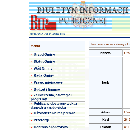
STRONA GŁÓWNA BIP
Ilość wiadomości strony głó
Menu:
Nazwa
Urz
Urząd Gminy
Statut Gminy
Wójt Gminy
Rada Gminy
Prawo miejscowe
herb
Budżet i finanse
Zamierzenia, strategie i
programy
Publiczny dostępny wykaz
danych o środowisku
Adres
Cze
Oświadczenia majątkowe
Kod
26-
Przetargi
Ochrona środowiska
Telefon
041