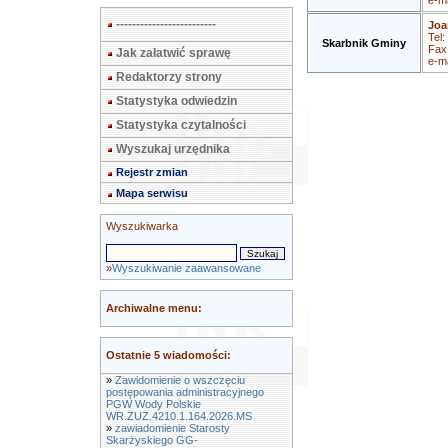
e-ma
-------------------------
Joa
Tel:
Skarbnik Gminy
Fax
Jak załatwić sprawę
e-ma
Redaktorzy strony
Statystyka odwiedzin
Statystyka czytalności
Wyszukaj urzędnika
Rejestr zmian
Mapa serwisu
Wyszukiwarka
»
Wyszukiwanie zaawansowane
Archiwalne menu:
Ostatnie 5 wiadomości:
»
Zawidomienie o wszczęciu
postępowania administracyjnego
PGW Wody Polskie
WR.ZUZ.4210.1.164.2026.MS
»
zawiadomienie Starosty
Skarżyskiego GG-