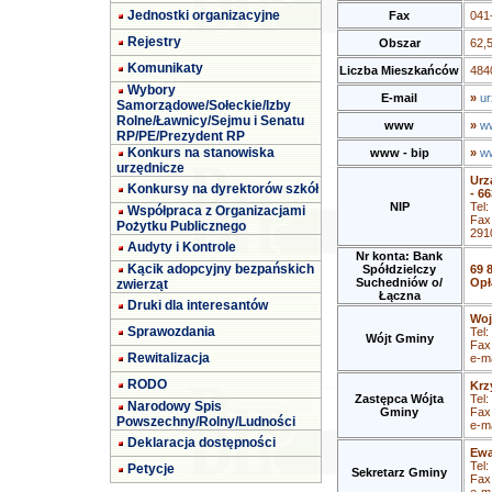
Jednostki organizacyjne
Fax
041
Rejestry
Obszar
62,
Komunikaty
Liczba Mieszkańców
4840
Wybory
E-mail
»
ur
Samorządowe/Sołeckie/Izby
Rolne/Ławnicy/Sejmu i Senatu
www
»
ww
RP/PE/Prezydent RP
Konkurs na stanowiska
www - bip
»
ww
urzędnicze
Urz
Konkursy na dyrektorów szkół
- 66
NIP
Tel
Współpraca z Organizacjami
Fax
Pożytku Publicznego
291
Audyty i Kontrole
Nr konta: Bank
Kącik adopcyjny bezpańskich
Spółdzielczy
69 
Suchedniów o/
Opł
zwierząt
Łączna
Druki dla interesantów
Woj
Sprawozdania
Tel:
Wójt Gminy
Fax
Rewitalizacja
e-ma
RODO
Krz
Zastępca Wójta
Tel:
Narodowy Spis
Gminy
Fax
Powszechny/Rolny/Ludności
e-ma
Deklaracja dostępności
Ewa
Tel:
Petycje
Sekretarz Gminy
Fax