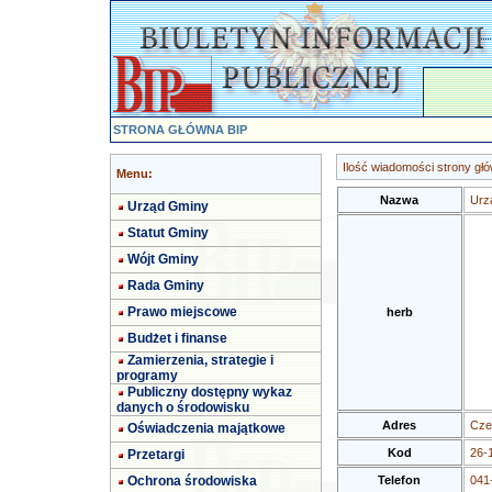
STRONA GŁÓWNA BIP
Ilość wiadomości strony głó
Menu:
Nazwa
Urz
Urząd Gminy
Statut Gminy
Wójt Gminy
Rada Gminy
Prawo miejscowe
herb
Budżet i finanse
Zamierzenia, strategie i
programy
Publiczny dostępny wykaz
danych o środowisku
Adres
Cze
Oświadczenia majątkowe
Kod
26-
Przetargi
Ochrona środowiska
Telefon
041