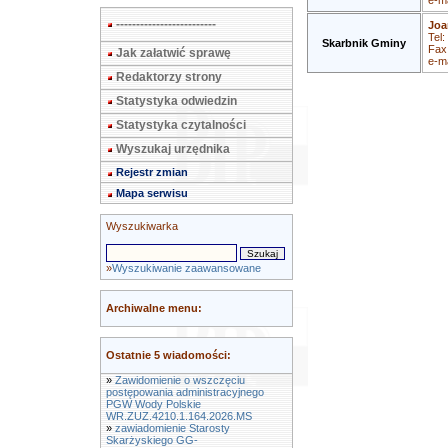
e-ma
-------------------------
Joa
Tel:
Skarbnik Gminy
Fax
Jak załatwić sprawę
e-ma
Redaktorzy strony
Statystyka odwiedzin
Statystyka czytalności
Wyszukaj urzędnika
Rejestr zmian
Mapa serwisu
Wyszukiwarka
»
Wyszukiwanie zaawansowane
Archiwalne menu:
Ostatnie 5 wiadomości:
»
Zawidomienie o wszczęciu
postępowania administracyjnego
PGW Wody Polskie
WR.ZUZ.4210.1.164.2026.MS
»
zawiadomienie Starosty
Skarżyskiego GG-