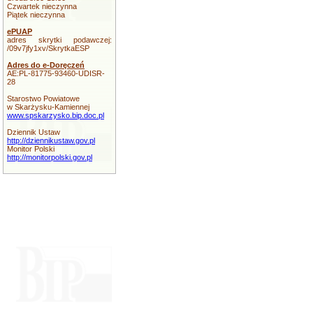
Czwartek nieczynna
Piątek nieczynna
ePUAP
adres skrytki podawczej:
/09v7jfy1xv/SkrytkaESP
Adres do e-Doręczeń
AE:PL-81775-93460-UDISR-
28
Starostwo Powiatowe
w Skarżysku-Kamiennej
www.spskarzysko.bip.doc.pl
Dziennik Ustaw
http://dziennikustaw.gov.pl
Monitor Polski
http://monitorpolski.gov.pl