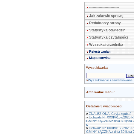
-------------------------
Jak załatwić sprawę
Redaktorzy strony
Statystyka odwiedzin
Statystyka czytalności
Wyszukaj urzędnika
Rejestr zmian
Mapa serwisu
Wyszukiwarka
»
Wyszukiwanie zaawansowane
Archiwalne menu:
Ostatnie 5 wiadomości:
»
ZNALEZIONA! Czyja zguba?
»
Uchwała Nr XXXIV/157/2026 
GMINY ŁĄCZNA z dnia 30 lipca 
r.
»
Uchwała Nr XXXIV/156/2026 
GMINY ŁĄCZNA z dnia 30 lipca 