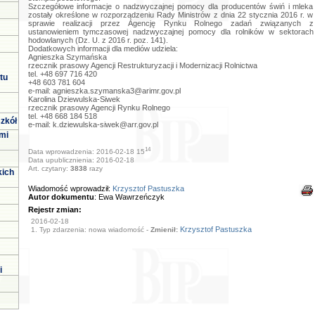
Szczegółowe informacje o nadzwyczajnej pomocy dla producentów świń i mleka
zostały określone w rozporządzeniu Rady Ministrów z dnia 22 stycznia 2016 r. w
sprawie realizacji przez Agencję Rynku Rolnego zadań związanych z
ustanowieniem tymczasowej nadzwyczajnej pomocy dla rolników w sektorach
hodowlanych (Dz. U. z 2016 r. poz. 141).
Dodatkowych informacji dla mediów udziela:
Agnieszka Szymańska
rzecznik prasowy Agencji Restrukturyzacji i Modernizacji Rolnictwa
tel. +48 697 716 420
tu
+48 603 781 604
e-mail:
agnieszka.szymanska3@arimr.gov.pl
Karolina Dziewulska-Siwek
rzecznik prasowy Agencji Rynku Rolnego
tel. +48 668 184 518
zkół
e-mail:
k.dziewulska-siwek@arr.gov.pl
mi
14
Data wprowadzenia: 2016-02-18 15
Data upublicznienia: 2016-02-18
Art. czytany:
3838
razy
kich
Wiadomość wprowadził:
Krzysztof Pastuszka
Autor dokumentu
: Ewa Wawrzeńczyk
Rejestr zmian:
2016-02-18
Krzysztof Pastuszka
1. Typ zdarzenia: nowa wiadomość -
Zmienił:
i