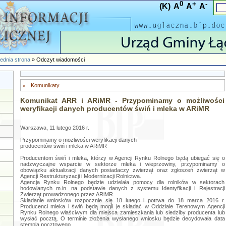
0
+
-
(K)
A
A
A
ednia strona
» Odczyt wiadomości
Komunikaty
Komunikat ARR i ARiMR - Przypominamy o możliwości
weryfikacji danych producentów świń i mleka w ARiMR
Warszawa, 11 lutego 2016 r.
Przypominamy o możliwości weryfikacji danych
producentów świń i mleka w ARiMR
Producentom świń i mleka, którzy w Agencji Rynku Rolnego będą ubiegać się o
nadzwyczajne wsparcie w sektorze mleka i wieprzowiny, przypominamy o
obowiązku aktualizacji danych posiadaczy zwierząt oraz zgłoszeń zwierząt w
Agencji Restrukturyzacji i Modernizacji Rolnictwa.
Agencja Rynku Rolnego będzie udzielała pomocy dla rolników w sektorach
hodowlanych m.in. na podstawie danych z systemu Identyfikacji i Rejestracji
Zwierząt prowadzonego przez ARiMR.
Składanie wniosków rozpocznie się 18 lutego i potrwa do 18 marca 2016 r.
Producenci mleka i świń będą mogli je składać w Oddziale Terenowym Agencji
Rynku Rolnego właściwym dla miejsca zamieszkania lub siedziby producenta lub
wysłać pocztą. O terminie złożenia wysłanego wniosku będzie decydowała data
stempla pocztowego.