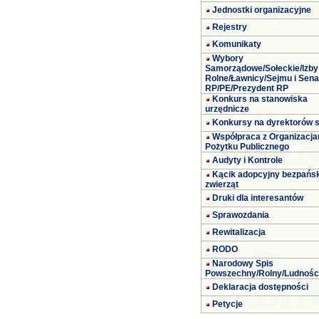
Jednostki organizacyjne
Rejestry
Komunikaty
Wybory
Samorządowe/Sołeckie/Izby
Rolne/Ławnicy/Sejmu i Sena
RP/PE/Prezydent RP
Konkurs na stanowiska
urzędnicze
Konkursy na dyrektorów s
Współpraca z Organizacja
Pożytku Publicznego
Audyty i Kontrole
Kącik adopcyjny bezpańs
zwierząt
Druki dla interesantów
Sprawozdania
Rewitalizacja
RODO
Narodowy Spis
Powszechny/Rolny/Ludnośc
Deklaracja dostępności
Petycje