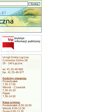
Urząd Gminy Łączna
Czerwona Górka 1B
26 - 140 Łączna
tel. 41 25-48-960
fax. 41 25-48-977
Godziny otwarcia:
Poniedziałek
7.30-17.00
Wtorek - Czwartek
7.30-15.30
Piątek
7.30-14.00
Kasa czynna:
Poniedziałek 8.00-16.00
Wtorek 8.00-13.30
Środa 8.00-13.30