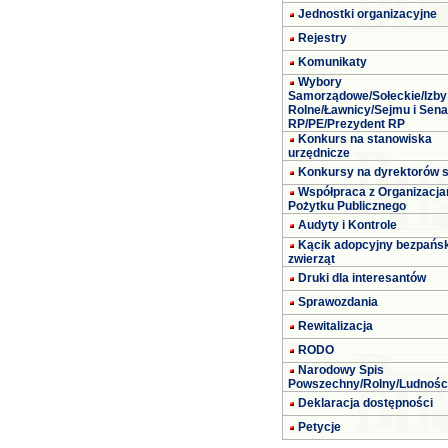
Jednostki organizacyjne
Rejestry
Komunikaty
Wybory
Samorządowe/Sołeckie/Izby
Rolne/Ławnicy/Sejmu i Sena
RP/PE/Prezydent RP
Konkurs na stanowiska
urzędnicze
Konkursy na dyrektorów s
Współpraca z Organizacja
Pożytku Publicznego
Audyty i Kontrole
Kącik adopcyjny bezpańs
zwierząt
Druki dla interesantów
Sprawozdania
Rewitalizacja
RODO
Narodowy Spis
Powszechny/Rolny/Ludnośc
Deklaracja dostępności
Petycje