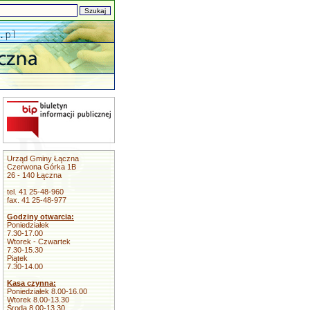
Urząd Gminy Łączna
Czerwona Górka 1B
26 - 140 Łączna
tel. 41 25-48-960
fax. 41 25-48-977
Godziny otwarcia:
Poniedziałek
7.30-17.00
Wtorek - Czwartek
7.30-15.30
Piątek
7.30-14.00
Kasa czynna:
Poniedziałek 8.00-16.00
Wtorek 8.00-13.30
Środa 8.00-13.30