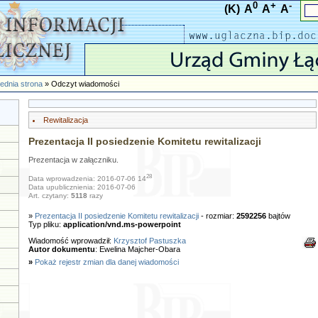
0
+
-
(K)
A
A
A
ednia strona
» Odczyt wiadomości
Rewitalizacja
Prezentacja II posiedzenie Komitetu rewitalizacji
Prezentacja w załączniku.
28
Data wprowadzenia: 2016-07-06 14
Data upublicznienia: 2016-07-06
Art. czytany:
5118
razy
»
Prezentacja II posiedzenie Komitetu rewitalizacji
- rozmiar:
2592256
bajtów
Typ pliku:
application/vnd.ms-powerpoint
Wiadomość wprowadził:
Krzysztof Pastuszka
Autor dokumentu
: Ewelina Majcher-Obara
»
Pokaż rejestr zmian dla danej wiadomości