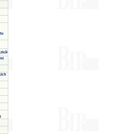
tu
zkół
mi
kich
i