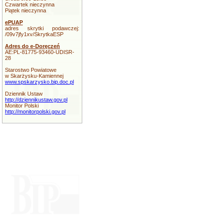
Czwartek nieczynna
Piątek nieczynna
ePUAP
adres skrytki podawczej:
/09v7jfy1xv/SkrytkaESP
Adres do e-Doręczeń
AE:PL-81775-93460-UDISR-
28
Starostwo Powiatowe
w Skarżysku-Kamiennej
www.spskarzysko.bip.doc.pl
Dziennik Ustaw
http://dziennikustaw.gov.pl
Monitor Polski
http://monitorpolski.gov.pl