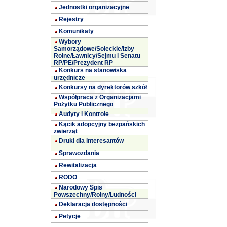
Jednostki organizacyjne
Rejestry
Komunikaty
Wybory
Samorządowe/Sołeckie/Izby
Rolne/Ławnicy/Sejmu i Senatu
RP/PE/Prezydent RP
Konkurs na stanowiska
urzędnicze
Konkursy na dyrektorów szkół
Współpraca z Organizacjami
Pożytku Publicznego
Audyty i Kontrole
Kącik adopcyjny bezpańskich
zwierząt
Druki dla interesantów
Sprawozdania
Rewitalizacja
RODO
Narodowy Spis
Powszechny/Rolny/Ludności
Deklaracja dostępności
Petycje