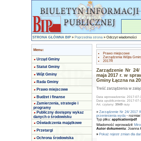
STRONA GŁÓWNA BIP
»
Poprzednia strona
» Odczyt wiadomości
Menu:
Prawo miejscowe
Zarządzenia Wójta Gmin
Urząd Gminy
2017R
Statut Gminy
Zarządzenie Nr 24
Wójt Gminy
maja 2017 r. w spra
Gminy Łączna na 20
Rada Gminy
Treść zarządzenia w załąc
Prawo miejscowe
Budżet i finanse
Data wprowadzenia: 2017-07-
Data upublicznienia: 2017-07-
Zamierzenia, strategie i
Art. czytany:
3949
razy
programy
»
Zarządzenie Nr 24/ 2017 W
Publiczny dostępny wykaz
przeniesienia wyda
- rozmiar
danych o środowisku
Typ pliku:
application/pdf
Oświadczenia majątkowe
Wiadomość wprowadził:
Miro
Autor dokumentu
: Joanna 
Przetargi
»
Pokaż rejestr zmian dla da
Ochrona środowiska