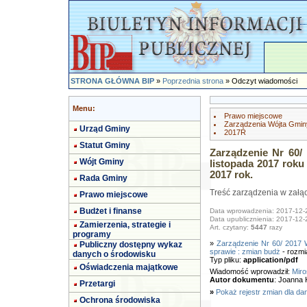
STRONA GŁÓWNA BIP
»
Poprzednia strona
» Odczyt wiadomości
Menu:
Prawo miejscowe
Zarządzenia Wójta Gmin
Urząd Gminy
2017R
Statut Gminy
Zarządzenie Nr 60/
Wójt Gminy
listopada 2017 rok
2017 rok.
Rada Gminy
Treść zarządzenia w załąc
Prawo miejscowe
Budżet i finanse
Data wprowadzenia: 2017-12-
Data upublicznienia: 2017-12-
Zamierzenia, strategie i
Art. czytany:
5447
razy
programy
»
Zarządzenie Nr 60/ 2017 
Publiczny dostępny wykaz
sprawie : zmian budż
- rozmi
danych o środowisku
Typ pliku:
application/pdf
Oświadczenia majątkowe
Wiadomość wprowadził:
Miro
Autor dokumentu
: Joanna 
Przetargi
»
Pokaż rejestr zmian dla da
Ochrona środowiska