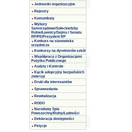
Jednostki organizacyjne
Rejestry
Komunikaty
Wybory
Samorządowe/Sołeckie/Izby
Rolne/Ławnicy/Sejmu i Senatu
RP/PE/Prezydent RP
Konkurs na stanowiska
urzędnicze
Konkursy na dyrektorów szkół
Współpraca z Organizacjami
Pożytku Publicznego
Audyty i Kontrole
Kącik adopcyjny bezpańskich
zwierząt
Druki dla interesantów
Sprawozdania
Rewitalizacja
RODO
Narodowy Spis
Powszechny/Rolny/Ludności
Deklaracja dostępności
Petycje