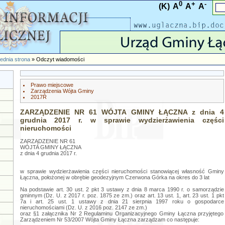
0
+
-
(K)
A
A
A
ednia strona
» Odczyt wiadomości
Prawo miejscowe
Zarządzenia Wójta Gminy
2017R
ZARZĄDZENIE NR 61 WÓJTA GMINY ŁĄCZNA z dnia 4
grudnia 2017 r. w sprawie wydzierżawienia części
nieruchomości
ZARZĄDZENIE NR 61
WÓJTA GMINY ŁĄCZNA
z dnia 4 grudnia 2017 r.
w sprawie wydzierżawienia części nieruchomości stanowiącej własność Gminy
Łączna, położonej w obrębie geodezyjnym Czerwona Górka na okres do 3 lat
Na podstawie art. 30 ust. 2 pkt 3 ustawy z dnia 8 marca 1990 r. o samorządzie
gminnym (Dz. U. z 2017 r. poz. 1875 ze zm.) oraz art. 13 ust. 1, art. 23 ust. 1 pkt
7a i art. 25 ust. 1 ustawy z dnia 21 sierpnia 1997 roku o gospodarce
nieruchomościami (Dz. U. z 2016 poz. 2147 ze zm.)
oraz §1 załącznika Nr 2 Regulaminu Organizacyjnego Gminy Łączna przyjętego
Zarządzeniem Nr 53/2007 Wójta Gminy Łączna zarządzam co następuje: