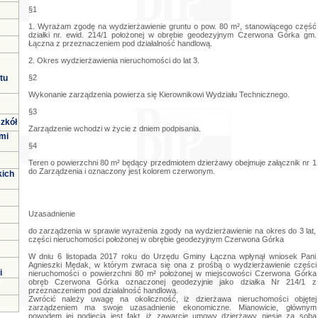
§1
1. Wyrażam zgodę na wydzierżawienie gruntu o pow. 80 m², stanowiącego część
działki nr. ewid. 214/1 położonej w obrębie geodezyjnym Czerwona Górka gm.
Łączna z przeznaczeniem pod działalność handlową.
2. Okres wydzierżawienia nieruchomości do lat 3.
tu
§2
Wykonanie zarządzenia powierza się Kierownikowi Wydziału Technicznego.
§3
zkół
Zarządzenie wchodzi w życie z dniem podpisania.
mi
§4
Teren o powierzchni 80 m² będący przedmiotem dzierżawy obejmuje załącznik nr 1
do Zarządzenia i oznaczony jest kolorem czerwonym.
kich
Uzasadnienie
do zarządzenia w sprawie wyrażenia zgody na wydzierżawienie na okres do 3 lat,
części nieruchomości położonej w obrębie geodezyjnym Czerwona Górka
W dniu 6 listopada 2017 roku do Urzędu Gminy Łączna wpłynął wniosek Pani
Agnieszki Mędak, w którym zwraca się ona z prośbą o wydzierżawienie części
i
nieruchomości o powierzchni 80 m² położonej w miejscowości Czerwona Górka
obręb Czerwona Górka oznaczonej geodezyjnie jako działka Nr 214/1 z
przeznaczeniem pod działalność handlową.
Zwrócić należy uwagę na okoliczność, iż dzierżawa nieruchomości objętej
zarządzeniem ma swoje uzasadnienie ekonomiczne. Mianowicie, głównym
powodem jej podjęcia jest fakt, iż zawarcie umowy dzierżawy niesie za sobą