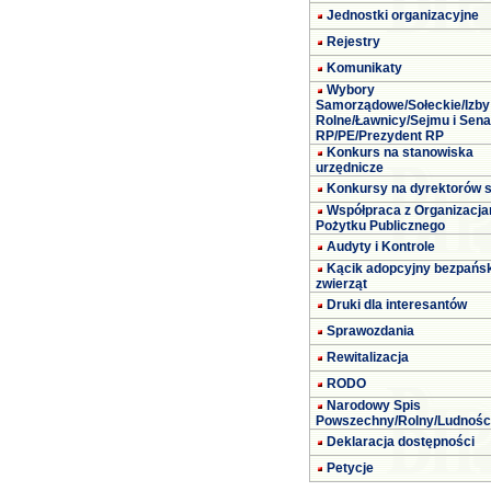
Jednostki organizacyjne
Rejestry
Komunikaty
Wybory
Samorządowe/Sołeckie/Izby
Rolne/Ławnicy/Sejmu i Sena
RP/PE/Prezydent RP
Konkurs na stanowiska
urzędnicze
Konkursy na dyrektorów s
Współpraca z Organizacja
Pożytku Publicznego
Audyty i Kontrole
Kącik adopcyjny bezpańs
zwierząt
Druki dla interesantów
Sprawozdania
Rewitalizacja
RODO
Narodowy Spis
Powszechny/Rolny/Ludnośc
Deklaracja dostępności
Petycje