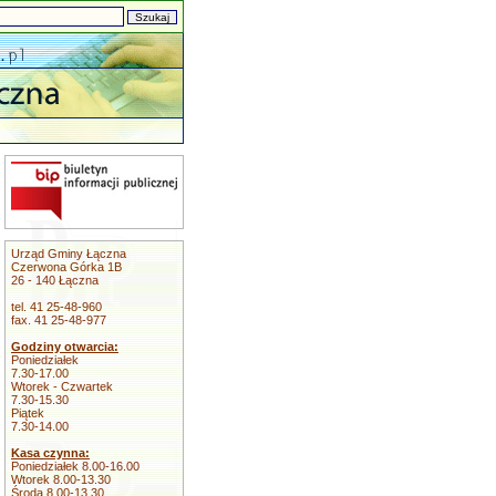
Urząd Gminy Łączna
Czerwona Górka 1B
26 - 140 Łączna
tel. 41 25-48-960
fax. 41 25-48-977
Godziny otwarcia:
Poniedziałek
7.30-17.00
Wtorek - Czwartek
7.30-15.30
Piątek
7.30-14.00
Kasa czynna:
Poniedziałek 8.00-16.00
Wtorek 8.00-13.30
Środa 8.00-13.30