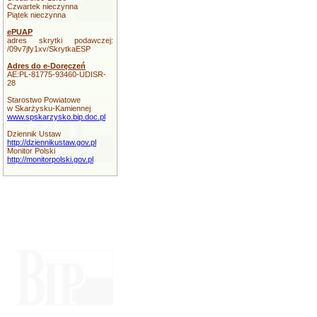
Czwartek nieczynna
Piątek nieczynna
ePUAP
adres skrytki podawczej:
/09v7jfy1xv/SkrytkaESP
Adres do e-Doręczeń
AE:PL-81775-93460-UDISR-
28
Starostwo Powiatowe
w Skarżysku-Kamiennej
www.spskarzysko.bip.doc.pl
Dziennik Ustaw
http://dziennikustaw.gov.pl
Monitor Polski
http://monitorpolski.gov.pl