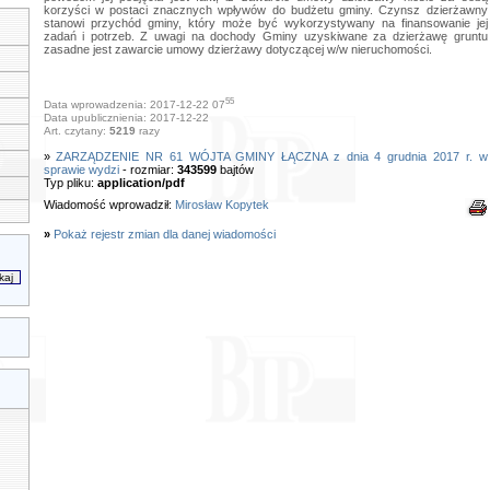
korzyści w postaci znacznych wpływów do budżetu gminy. Czynsz dzierżawny
stanowi przychód gminy, który może być wykorzystywany na finansowanie jej
zadań i potrzeb. Z uwagi na dochody Gminy uzyskiwane za dzierżawę gruntu
zasadne jest zawarcie umowy dzierżawy dotyczącej w/w nieruchomości.
55
Data wprowadzenia: 2017-12-22 07
Data upublicznienia: 2017-12-22
Art. czytany:
5219
razy
»
ZARZĄDZENIE NR 61 WÓJTA GMINY ŁĄCZNA z dnia 4 grudnia 2017 r. w
sprawie wydzi
- rozmiar:
343599
bajtów
Typ pliku:
application/pdf
Wiadomość wprowadził:
Mirosław Kopytek
»
Pokaż rejestr zmian dla danej wiadomości