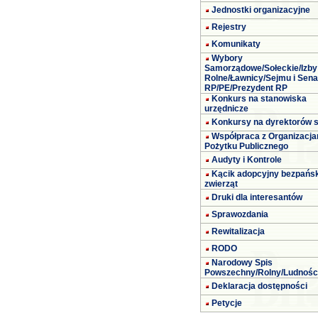
Jednostki organizacyjne
Rejestry
Komunikaty
Wybory
Samorządowe/Sołeckie/Izby
Rolne/Ławnicy/Sejmu i Sena
RP/PE/Prezydent RP
Konkurs na stanowiska
urzędnicze
Konkursy na dyrektorów s
Współpraca z Organizacja
Pożytku Publicznego
Audyty i Kontrole
Kącik adopcyjny bezpańs
zwierząt
Druki dla interesantów
Sprawozdania
Rewitalizacja
RODO
Narodowy Spis
Powszechny/Rolny/Ludnośc
Deklaracja dostępności
Petycje