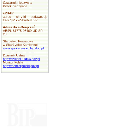
Czwartek nieczynna
Piątek nieczynna
ePUAP
adres skrytki podawczej:
/09v7jfy1xv/SkrytkaESP
Adres do e-Doręczeń
AE:PL-81775-93460-UDISR-
28
Starostwo Powiatowe
w Skarżysku-Kamiennej
www.spskarzysko.bip.doc.pl
Dziennik Ustaw
http://dziennikustaw.gov.pl
Monitor Polski
http://monitorpolski.gov.pl