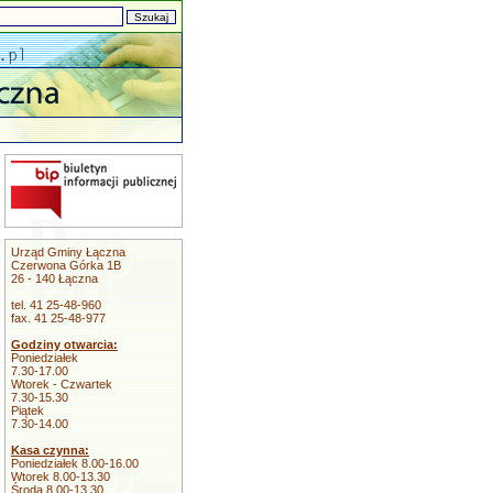
Urząd Gminy Łączna
Czerwona Górka 1B
26 - 140 Łączna
tel. 41 25-48-960
fax. 41 25-48-977
Godziny otwarcia:
Poniedziałek
7.30-17.00
Wtorek - Czwartek
7.30-15.30
Piątek
7.30-14.00
Kasa czynna:
Poniedziałek 8.00-16.00
Wtorek 8.00-13.30
Środa 8.00-13.30