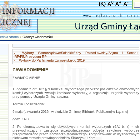
0
+
-
(K)
A
A
A
ednia strona
» Odczyt wiadomości
Wybory Samorządowe/Sołeckie/Izby Rolne/Ławnicy/Sejmu i Senatu
RP/PE/Prezydent RP
Wybory do Parlamentu Europejskiego 2019
ZAWIADOMIENIE
ZAWIADOMIENIE
1. Zgodnie z art. 182 § 9 Kodeksu wyborczego pierwsze posiedzenie obwodowych
komisji wyborczych zwołuje komisarz wyborczy, a organizuje urzędnik wyborczy
przy pomocy Urzędu Gminy Łączna.
Termin I posiedzenia:
9 maja (czwartek) 2019r. w siedzibie Gminnej Biblioteki Publicznej w Łącznej
godz. 14.00
2. Po ukonstytuowaniu się obwodowych komisji wyborczych (9.V. b. r) - ich
przewodniczący i zastępca przewodniczącego odbędą szkolenie wyborcze
przeprowadzane przez Komisarza Wyborczego, zorganizowane w wyznaczonym
niebawem terminie prawdopodobnie w Skarżysku Kam.