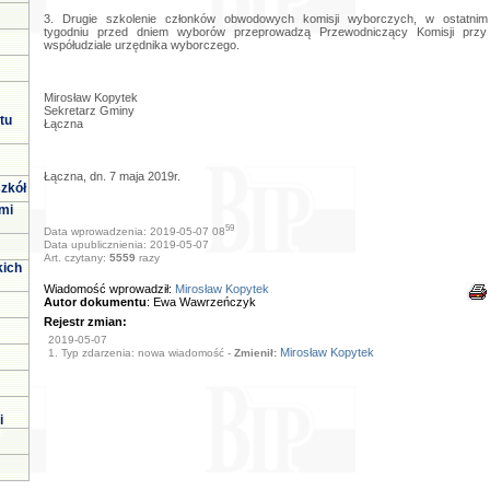
3. Drugie szkolenie członków obwodowych komisji wyborczych, w ostatnim
tygodniu przed dniem wyborów przeprowadzą Przewodniczący Komisji przy
współudziale urzędnika wyborczego.
Mirosław Kopytek
Sekretarz Gminy
tu
Łączna
Łączna, dn. 7 maja 2019r.
zkół
mi
59
Data wprowadzenia: 2019-05-07 08
Data upublicznienia: 2019-05-07
Art. czytany:
5559
razy
kich
Wiadomość wprowadził:
Mirosław Kopytek
Autor dokumentu
: Ewa Wawrzeńczyk
Rejestr zmian:
2019-05-07
Mirosław Kopytek
1. Typ zdarzenia: nowa wiadomość -
Zmienił:
i