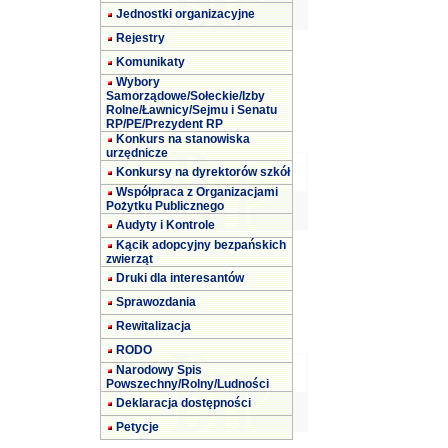
Jednostki organizacyjne
Rejestry
Komunikaty
Wybory
Samorządowe/Sołeckie/Izby
Rolne/Ławnicy/Sejmu i Senatu
RP/PE/Prezydent RP
Konkurs na stanowiska
urzędnicze
Konkursy na dyrektorów szkół
Współpraca z Organizacjami
Pożytku Publicznego
Audyty i Kontrole
Kącik adopcyjny bezpańskich
zwierząt
Druki dla interesantów
Sprawozdania
Rewitalizacja
RODO
Narodowy Spis
Powszechny/Rolny/Ludności
Deklaracja dostępności
Petycje