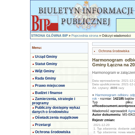
STRONA GŁÓWNA BIP
»
Poprzednia strona
» Odczyt wiadomości
Menu:
Ochrona środowiska
Urząd Gminy
Harmonogram odbi
Statut Gminy
Gminy Łączna na 20
Wójt Gminy
Harmonogram w załączen
Rada Gminy
Data wprowadzenia: 2021-12-
Data upublicznienia: 2021-12-
Prawo miejscowe
Art. czytany:
4606
razy
Budżet i finanse
»
Harmonogram odbioru odp
Zamierzenia, strategie i
rok
- rozmiar:
142185
bajtów
Typ pl
programy
officedocument.wordproc
Publiczny dostępny wykaz
Wiadomość wprowadził:
Agni
danych o środowisku
Autor dokumentu
: MS-EKO 
Oświadczenia majątkowe
Rejestr zmian:
Przetargi
2021-12-20
1. Typ zdarzenia: dodanie załą
Ochrona środowiska
2. Typ zdarzenia: nowa wiad