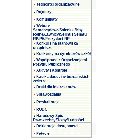
Jednostki organizacyjne
Rejestry
Komunikaty
Wybory
Samorządowe/Sołeckie/Izby
Rolne/Ławnicy/Sejmu i Senatu
RP/PE/Prezydent RP
Konkurs na stanowiska
urzędnicze
Konkursy na dyrektorów szkół
Współpraca z Organizacjami
Pożytku Publicznego
Audyty i Kontrole
Kącik adopcyjny bezpańskich
zwierząt
Druki dla interesantów
Sprawozdania
Rewitalizacja
RODO
Narodowy Spis
Powszechny/Rolny/Ludności
Deklaracja dostępności
Petycje