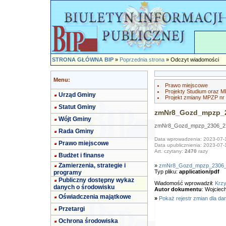
STRONA GŁÓWNA BIP
»
Poprzednia strona
» Odczyt wiadomości
Menu:
Prawo miejscowe
Projekty Studium oraz 
Urząd Gminy
Projekt zmiany MPZP nr
Statut Gminy
zmNr8_Gozd_mpzp_
Wójt Gminy
zmNr8_Gozd_mpzp_2306_2
Rada Gminy
Data wprowadzenia: 2023-07-
Prawo miejscowe
Data upublicznienia: 2023-07-
Art. czytany:
2470
razy
Budżet i finanse
Zamierzenia, strategie i
»
zmNr8_Gozd_mpzp_2306_
Typ pliku:
application/pdf
programy
Publiczny dostępny wykaz
Wiadomość wprowadził:
Krzy
danych o środowisku
Autor dokumentu
: Wojciec
Oświadczenia majątkowe
»
Pokaż rejestr zmian dla da
Przetargi
Ochrona środowiska