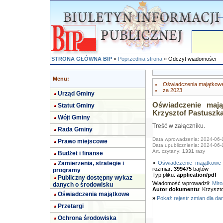
STRONA GŁÓWNA BIP
»
Poprzednia strona
» Odczyt wiadomości
Menu:
Oświadczenia majątkow
za 2023
Urząd Gminy
Oświadczenie mają
Statut Gminy
Krzysztof Pastuszk
Wójt Gminy
Treść w załączniku.
Rada Gminy
Data wprowadzenia: 2024-06-
Prawo miejscowe
Data upublicznienia: 2024-06-
Art. czytany:
1331
razy
Budżet i finanse
Zamierzenia, strategie i
»
Oświadczenie majątkowe 
rozmiar:
399475
bajtów
programy
Typ pliku:
application/pdf
Publiczny dostępny wykaz
Wiadomość wprowadził:
Miro
danych o środowisku
Autor dokumentu
: Krzyszt
Oświadczenia majątkowe
»
Pokaż rejestr zmian dla da
Przetargi
Ochrona środowiska