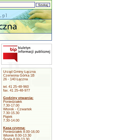
Urząd Gminy Łączna
Czerwona Górka 1B
26 - 140 Łączna
tel. 41 25-48-960
fax. 41 25-48-977
Godziny otwarcia:
Poniedziałek
7.30-17.00
Wtorek - Czwartek
7.30-15.30
Piątek
7.30-14.00
Kasa czynna:
Poniedziałek 8.00-16.00
Wtorek 8.00-13.30
Środa 8.00-13.30