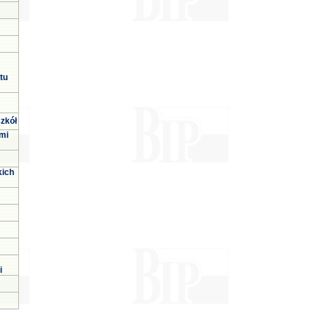
tu
zkół
mi
kich
i