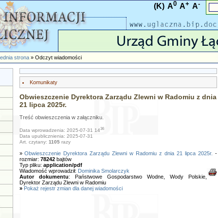
0
+
-
(K)
A
A
A
ednia strona
» Odczyt wiadomości
Komunikaty
Obwieszczenie Dyrektora Zarządu Zlewni w Radomiu z dnia
21 lipca 2025r.
Treść obwieszczenia w załączniku.
36
Data wprowadzenia: 2025-07-31 14
Data upublicznienia: 2025-07-31
Art. czytany:
1105
razy
»
Obwieszczenie Dyrektora Zarządu Zlewni w Radomiu z dnia 21 lipca 2025r.
-
rozmiar:
78242
bajtów
Typ pliku:
application/pdf
Wiadomość wprowadził:
Dominika Smolarczyk
Autor dokumentu
: Państwowe Gospodarstwo Wodne, Wody Polskie,
Dyrektor Zarządu Zlewni w Radomiu
»
Pokaż rejestr zmian dla danej wiadomości