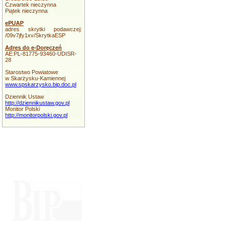
Czwartek nieczynna
Piątek nieczynna
ePUAP
adres skrytki podawczej:
/09v7jfy1xv/SkrytkaESP
Adres do e-Doręczeń
AE:PL-81775-93460-UDISR-
28
Starostwo Powiatowe
w Skarżysku-Kamiennej
www.spskarzysko.bip.doc.pl
Dziennik Ustaw
http://dziennikustaw.gov.pl
Monitor Polski
http://monitorpolski.gov.pl