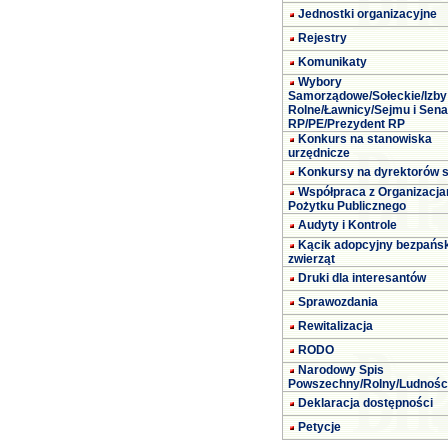
Jednostki organizacyjne
Rejestry
Komunikaty
Wybory
Samorządowe/Sołeckie/Izby
Rolne/Ławnicy/Sejmu i Sena
RP/PE/Prezydent RP
Konkurs na stanowiska
urzędnicze
Konkursy na dyrektorów s
Współpraca z Organizacja
Pożytku Publicznego
Audyty i Kontrole
Kącik adopcyjny bezpańs
zwierząt
Druki dla interesantów
Sprawozdania
Rewitalizacja
RODO
Narodowy Spis
Powszechny/Rolny/Ludnośc
Deklaracja dostępności
Petycje