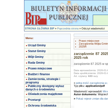
STRONA GŁÓWNA BIP
»
Poprzednia strona
» Odczyt wiadomości
Menu:
Prawo miejscowe
Zarządzenia Wójta Gmin
Urząd Gminy
2025R
Statut Gminy
zarządzenie 87 202
Wójt Gminy
2025 rok
Rada Gminy
zarządzenie 87 2025 w sp
Prawo miejscowe
Data wprowadzenia: 2026-01-
Data upublicznienia: 2026-01-
Budżet i finanse
Art. czytany:
633
razy
Zamierzenia, strategie i
programy
»
pełna treść zarządzenia w 
Publiczny dostępny wykaz
Typ pliku:
application/pdf
danych o środowisku
Wiadomość wprowadził:
Miro
Oświadczenia majątkowe
Autor dokumentu
: Wojciec
»
Pokaż rejestr zmian dla da
Przetargi
Ochrona środowiska