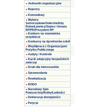
Jednostki organizacyjne
Rejestry
Komunikaty
Wybory
Samorządowe/Sołeckie/Izby
Rolne/Ławnicy/Sejmu i Senatu
RP/PE/Prezydent RP
Konkurs na stanowiska
urzędnicze
Konkursy na dyrektorów szkół
Współpraca z Organizacjami
Pożytku Publicznego
Audyty i Kontrole
Kącik adopcyjny bezpańskich
zwierząt
Druki dla interesantów
Sprawozdania
Rewitalizacja
RODO
Narodowy Spis
Powszechny/Rolny/Ludności
Deklaracja dostępności
Petycje