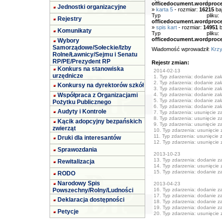
officedocument.wordproc
Jednostki organizacyjne
»
karta 5
- rozmiar:
16215
ba
Typ pl
Rejestry
officedocument.wordproc
»
spis kart
- rozmiar:
14951
b
Komunikaty
Typ pl
officedocument.wordproc
Wybory
Samorządowe/Sołeckie/Izby
Wiadomość wprowadził:
Krzy
Rolne/Ławnicy/Sejmu i Senatu
RP/PE/Prezydent RP
Rejestr zmian:
Konkurs na stanowiska
2014-02-13
urzędnicze
1. Typ zdarzenia: dodanie załą
2. Typ zdarzenia: dodanie załą
Konkursy na dyrektorów szkół
3. Typ zdarzenia: dodanie załą
Współpraca z Organizacjami
4. Typ zdarzenia: dodanie załą
5. Typ zdarzenia: dodanie załą
Pożytku Publicznego
6. Typ zdarzenia: dodanie załą
Audyty i Kontrole
7. Typ zdarzenia: usunięcie z
8. Typ zdarzenia: usunięcie z
Kącik adopcyjny bezpańskich
9. Typ zdarzenia: usunięcie z
zwierząt
10. Typ zdarzenia: usunięcie 
11. Typ zdarzenia: usunięcie 
Druki dla interesantów
12. Typ zdarzenia: usunięcie 
Sprawozdania
2013-10-23
13. Typ zdarzenia: dodanie zał
Rewitalizacja
14. Typ zdarzenia: usunięcie 
15. Typ zdarzenia: dodanie zał
RODO
Narodowy Spis
2013-04-23
Powszechny/Rolny/Ludności
16. Typ zdarzenia: dodanie zał
17. Typ zdarzenia: dodanie zał
Deklaracja dostępności
18. Typ zdarzenia: dodanie zał
19. Typ zdarzenia: dodanie zał
Petycje
20. Typ zdarzenia: usunięcie 