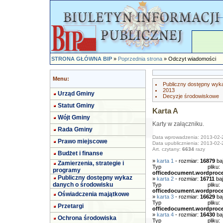
STRONA GŁÓWNA BIP
»
Poprzednia strona
» Odczyt wiadomości
Menu:
Publiczny dostępny wyk
2013
Urząd Gminy
Decyzje środowiskowe
Statut Gminy
Karta A
Wójt Gminy
Karty w załączniku.
Rada Gminy
Data wprowadzenia: 2013-02-
Prawo miejscowe
Data upublicznienia: 2013-02-
Art. czytany:
6634
razy
Budżet i finanse
»
karta 1
- rozmiar:
16879
ba
Zamierzenia, strategie i
Typ pl
programy
officedocument.wordproc
Publiczny dostępny wykaz
»
karta 2
- rozmiar:
16711
baj
danych o środowisku
Typ pl
officedocument.wordproc
Oświadczenia majątkowe
»
karta 3
- rozmiar:
16629
ba
Typ pl
Przetargi
officedocument.wordproc
»
karta 4
- rozmiar:
16430
ba
Ochrona środowiska
Typ pl