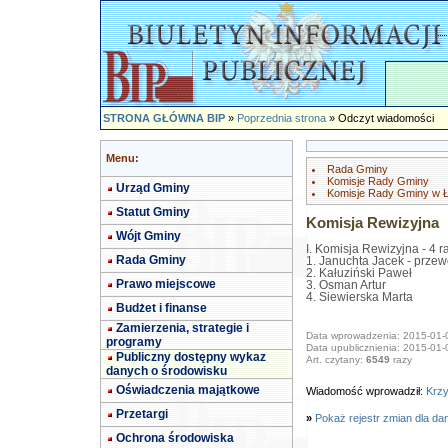
STRONA GŁÓWNA BIP
»
Poprzednia strona
» Odczyt wiadomości
Menu:
Rada Gminy
Komisje Rady Gminy
Urząd Gminy
Komisje Rady Gminy w Ł
Statut Gminy
Komisja Rewizyjna
Wójt Gminy
I. Komisja Rewizyjna - 4 
Rada Gminy
1. Januchta Jacek - prze
2. Kałuziński Paweł
Prawo miejscowe
3. Osman Artur
4. Siewierska Marta
Budżet i finanse
Zamierzenia, strategie i
Data wprowadzenia: 2015-01-
programy
Data upublicznienia: 2015-01-
Publiczny dostępny wykaz
Art. czytany:
6549
razy
danych o środowisku
Oświadczenia majątkowe
Wiadomość wprowadził:
Krzy
Przetargi
»
Pokaż rejestr zmian dla da
Ochrona środowiska