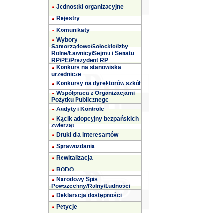
Jednostki organizacyjne
Rejestry
Komunikaty
Wybory
Samorządowe/Sołeckie/Izby
Rolne/Ławnicy/Sejmu i Senatu
RP/PE/Prezydent RP
Konkurs na stanowiska
urzędnicze
Konkursy na dyrektorów szkół
Współpraca z Organizacjami
Pożytku Publicznego
Audyty i Kontrole
Kącik adopcyjny bezpańskich
zwierząt
Druki dla interesantów
Sprawozdania
Rewitalizacja
RODO
Narodowy Spis
Powszechny/Rolny/Ludności
Deklaracja dostępności
Petycje