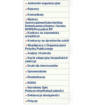
Jednostki organizacyjne
Rejestry
Komunikaty
Wybory
Samorządowe/Sołeckie/Izby
Rolne/Ławnicy/Sejmu i Senatu
RP/PE/Prezydent RP
Konkurs na stanowiska
urzędnicze
Konkursy na dyrektorów szkół
Współpraca z Organizacjami
Pożytku Publicznego
Audyty i Kontrole
Kącik adopcyjny bezpańskich
zwierząt
Druki dla interesantów
Sprawozdania
Rewitalizacja
RODO
Narodowy Spis
Powszechny/Rolny/Ludności
Deklaracja dostępności
Petycje