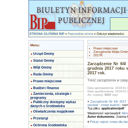
STRONA GŁÓWNA BIP
»
Poprzednia strona
» Odczyt wiadomości
Menu:
Prawo miejscowe
Zarządzenia Wójta Gmin
Urząd Gminy
2017R
Statut Gminy
Zarządzenie Nr 64/
Wójt Gminy
grudnia 2017 roku 
2017 rok.
Rada Gminy
Treść zarządzenia w załąc
Prawo miejscowe
Budżet i finanse
Data wprowadzenia: 2018-01-
Data upublicznienia: 2018-01-
Zamierzenia, strategie i
Art. czytany:
5237
razy
programy
»
Zarządzenie Nr 64/ 2017 
Publiczny dostępny wykaz
sprawie : zmian budżet
- roz
danych o środowisku
Typ pliku:
application/pdf
Oświadczenia majątkowe
Wiadomość wprowadził:
Miro
Autor dokumentu
: Joanna 
Przetargi
»
Pokaż rejestr zmian dla da
Ochrona środowiska