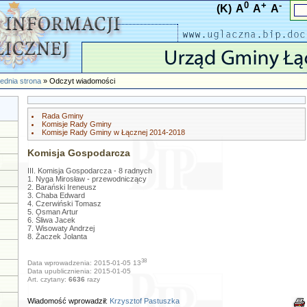
0
+
-
(K)
A
A
A
ednia strona
» Odczyt wiadomości
Rada Gminy
Komisje Rady Gminy
Komisje Rady Gminy w Łącznej 2014-2018
Komisja Gospodarcza
III. Komisja Gospodarcza - 8 radnych
1. Nyga Mirosław - przewodniczący
2. Barański Ireneusz
3. Chaba Edward
4. Czerwiński Tomasz
5. Osman Artur
6. Śliwa Jacek
7. Wisowaty Andrzej
8. Żaczek Jolanta
38
Data wprowadzenia: 2015-01-05 13
Data upublicznienia: 2015-01-05
Art. czytany:
6636
razy
Wiadomość wprowadził:
Krzysztof Pastuszka