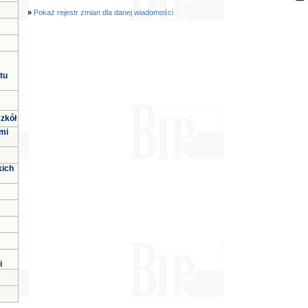
»
Pokaż rejestr zmian dla danej wiadomości
tu
zkół
mi
kich
i