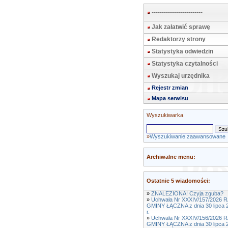
-------------------------
Jak załatwić sprawę
Redaktorzy strony
Statystyka odwiedzin
Statystyka czytalności
Wyszukaj urzędnika
Rejestr zmian
Mapa serwisu
Wyszukiwarka
»
Wyszukiwanie zaawansowane
Archiwalne menu:
Ostatnie 5 wiadomości:
»
ZNALEZIONA! Czyja zguba?
»
Uchwała Nr XXXIV/157/2026 
GMINY ŁĄCZNA z dnia 30 lipca 
r.
»
Uchwała Nr XXXIV/156/2026 
GMINY ŁĄCZNA z dnia 30 lipca 