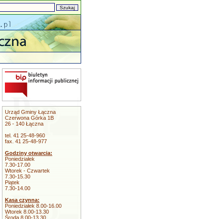
Urząd Gminy Łączna
Czerwona Górka 1B
26 - 140 Łączna
tel. 41 25-48-960
fax. 41 25-48-977
Godziny otwarcia:
Poniedziałek
7.30-17.00
Wtorek - Czwartek
7.30-15.30
Piątek
7.30-14.00
Kasa czynna:
Poniedziałek 8.00-16.00
Wtorek 8.00-13.30
Środa 8.00-13.30