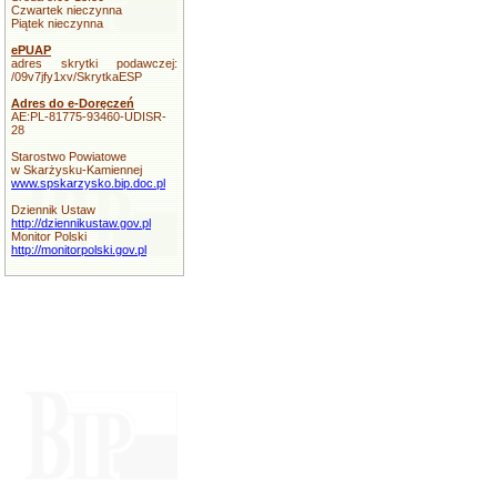
Czwartek nieczynna
Piątek nieczynna
ePUAP
adres skrytki podawczej:
/09v7jfy1xv/SkrytkaESP
Adres do e-Doręczeń
AE:PL-81775-93460-UDISR-
28
Starostwo Powiatowe
w Skarżysku-Kamiennej
www.spskarzysko.bip.doc.pl
Dziennik Ustaw
http://dziennikustaw.gov.pl
Monitor Polski
http://monitorpolski.gov.pl