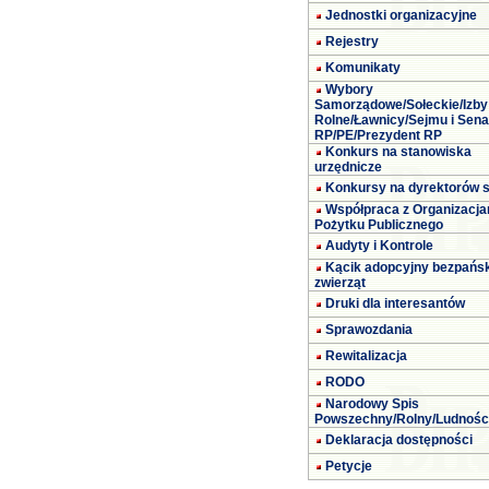
Jednostki organizacyjne
Rejestry
Komunikaty
Wybory
Samorządowe/Sołeckie/Izby
Rolne/Ławnicy/Sejmu i Sena
RP/PE/Prezydent RP
Konkurs na stanowiska
urzędnicze
Konkursy na dyrektorów s
Współpraca z Organizacja
Pożytku Publicznego
Audyty i Kontrole
Kącik adopcyjny bezpańs
zwierząt
Druki dla interesantów
Sprawozdania
Rewitalizacja
RODO
Narodowy Spis
Powszechny/Rolny/Ludnośc
Deklaracja dostępności
Petycje