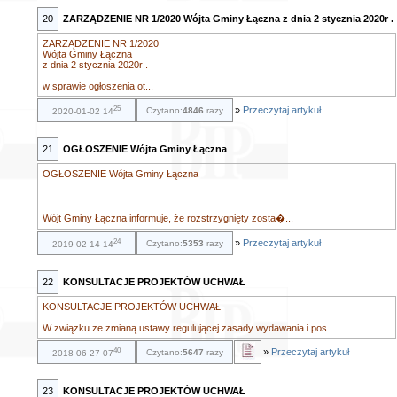
20
ZARZĄDZENIE NR 1/2020 Wójta Gminy Łączna z dnia 2 stycznia 2020r .
ZARZĄDZENIE NR 1/2020
Wójta Gminy Łączna
z dnia 2 stycznia 2020r .
w sprawie ogłoszenia ot...
25
»
Przeczytaj artykuł
Czytano:
4846
razy
2020-01-02 14
21
OGŁOSZENIE Wójta Gminy Łączna
OGŁOSZENIE Wójta Gminy Łączna
Wójt Gminy Łączna informuje, że rozstrzygnięty zosta�...
24
»
Przeczytaj artykuł
Czytano:
5353
razy
2019-02-14 14
22
KONSULTACJE PROJEKTÓW UCHWAŁ
KONSULTACJE PROJEKTÓW UCHWAŁ
W związku ze zmianą ustawy regulującej zasady wydawania i pos...
40
»
Przeczytaj artykuł
Czytano:
5647
razy
2018-06-27 07
23
KONSULTACJE PROJEKTÓW UCHWAŁ