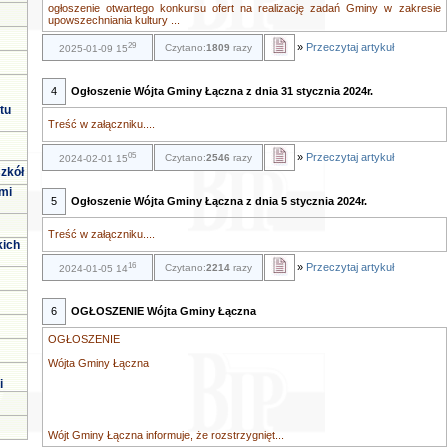
ogłoszenie otwartego konkursu ofert na realizację zadań Gminy w zakresie
upowszechniania kultury ...
29
»
Przeczytaj artykuł
Czytano:
1809
razy
2025-01-09 15
4
Ogłoszenie Wójta Gminy Łączna z dnia 31 stycznia 2024r.
tu
Treść w załączniku....
05
»
Przeczytaj artykuł
Czytano:
2546
razy
2024-02-01 15
zkół
mi
5
Ogłoszenie Wójta Gminy Łączna z dnia 5 stycznia 2024r.
Treść w załączniku....
kich
16
»
Przeczytaj artykuł
Czytano:
2214
razy
2024-01-05 14
6
OGŁOSZENIE Wójta Gminy Łączna
OGŁOSZENIE
Wójta Gminy Łączna
i
Wójt Gminy Łączna informuje, że rozstrzygnięt...