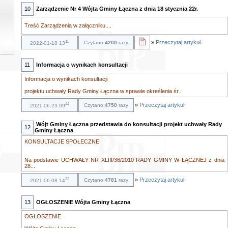
10
Zarządzenie Nr 4 Wójta Gminy Łączna z dnia 18 stycznia 22r.
Treść Zarządzenia w załączniku....
11
»
Przeczytaj artykuł
Czytano:
4200
razy
2022-01-18 13
11
Informacja o wynikach konsultacji
Informacja o wynikach konsultacji
projektu uchwały Rady Gminy Łączna w sprawie określenia śr...
44
»
Przeczytaj artykuł
Czytano:
4750
razy
2021-06-23 09
Wójt Gminy Łączna przedstawia do konsultacji projekt uchwały Rady
12
Gminy Łączna
KONSULTACJE SPOŁECZNE
Na podstawie UCHWAŁY NR XLIII/36/2010 RADY GMINY W ŁĄCZNEJ z dnia
28...
22
»
Przeczytaj artykuł
Czytano:
4781
razy
2021-06-08 14
13
OGŁOSZENIE Wójta Gminy Łączna
OGŁOSZENIE