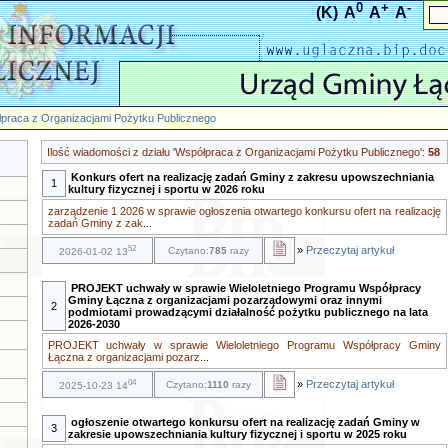
0
+
-
(K)
A
A
A
praca z Organizacjami Pożytku Publicznego
Ilość wiadomości z działu 'Współpraca z Organizacjami Pożytku Publicznego':
58
Konkurs ofert na realizację zadań Gminy z zakresu upowszechniania
1
kultury fizycznej i sportu w 2026 roku
zarządzenie 1 2026 w sprawie ogłoszenia otwartego konkursu ofert na realizację
zadań Gminy z zak...
52
»
Przeczytaj artykuł
Czytano:
785
razy
2026-01-02 13
PROJEKT uchwały w sprawie Wieloletniego Programu Współpracy
Gminy Łączna z organizacjami pozarządowymi oraz innymi
2
podmiotami prowadzącymi działalność pożytku publicznego na lata
2026-2030
PROJEKT uchwały w sprawie Wieloletniego Programu Współpracy Gminy
Łączna z organizacjami pozarz...
04
»
Przeczytaj artykuł
Czytano:
1110
razy
2025-10-23 14
ogłoszenie otwartego konkursu ofert na realizację zadań Gminy w
3
zakresie upowszechniania kultury fizycznej i sportu w 2025 roku