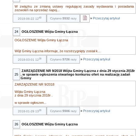
W związku ze zmianą ustawy regulującej zasady wydawania i posiadania
zezwoleń na sprzedaż napoj...
40
»
Przeczytaj artykuł
Czytano:
5532
razy
2018-06-22 12
24
OGŁOSZENIE Wójta Gminy Łączna
OGŁOSZENIE Wójta Gminy Łączna
Wójt Gminy Łączna informuje, że rozstrzygnięty został k...
39
»
Przeczytaj artykuł
Czytano:
5726
razy
2018-03-01 12
ZARZĄDZENIE NR 9/2018 Wójta Gminy Łączna z dnia 29 stycznia 2018r
25
. w sprawie ogłoszenia otwartego konkursu ofert na realizację zadań
Gminy
ZARZĄDZENIE NR 9/2018
Wójta Gminy Łączna
z dnia 29 stycznia 2018r .
w sprawie ogłoszen...
26
»
Przeczytaj artykuł
Czytano:
5506
razy
2018-01-29 13
26
OGŁOSZENIE Wójta Gminy Łączna