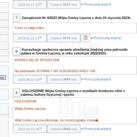
54
»
Przeczytaj artykuł
Czytano:
3212
razy
2023-02-17 13
7
Zarządzenie Nr 4/2023 Wójta Gminy Łączna z dnia 24 stycznia 2023r.
Treść w załączniku....
56
»
Przeczytaj artykuł
Czytano:
3178
razy
2023-01-24 13
Konsultacje społeczne sprawie określenia średniej ceny jednostki
8
paliwa w Gminie Łączna, w roku szkolnym 2022/2023.
KONSULTACJE SPOŁECZNE
Na podstawie UCHWAŁY NR XLIII/36/2010 RADY GM...
46
»
Przeczytaj artykuł
Czytano:
3999
razy
2022-06-10 14
OGŁOSZENIE Wójta Gminy Łączna o wynikach konkursu ofert z
9
zakresu kultury fizycznej i sportu
OGŁOSZENIE
Wójta Gminy Łączna
Wójt Gminy Łączna informuje, że rozstrzygnięty zosta�...
36
»
Przeczytaj artykuł
Czytano:
3948
razy
2022-02-10 09