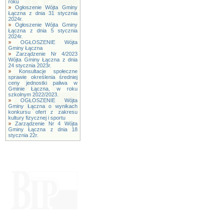
roku
»
Ogłoszenie Wójta Gminy
Łączna z dnia 31 stycznia
2024r.
»
Ogłoszenie Wójta Gminy
Łączna z dnia 5 stycznia
2024r.
»
OGŁOSZENIE Wójta
Gminy Łączna
»
Zarządzenie Nr 4/2023
Wójta Gminy Łączna z dnia
24 stycznia 2023r.
»
Konsultacje społeczne
sprawie określenia średniej
ceny jednostki paliwa w
Gminie Łączna, w roku
szkolnym 2022/2023.
»
OGŁOSZENIE Wójta
Gminy Łączna o wynikach
konkursu ofert z zakresu
kultury fizycznej i sportu
»
Zarządzenie Nr 4 Wójta
Gminy Łączna z dnia 18
stycznia 22r.