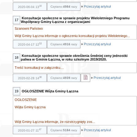
10
»
Przeczytaj artykuł
Czytano:
4984
razy
2020-06-04 13
Konsultacje społeczne w sprawie projektu Wieloletniego Programu
17
Współpracy Gminy Łączna z organizacjami
Szanowni Państwo
Wójt Gminy Łączna informuje o ogłoszeniu konsultacji projektu Wieloletniego...
53
»
Przeczytaj artykuł
Czytano:
4916
razy
2020-04-17 12
Konsultacje społeczne sprawie określenia średniej ceny jednostki
18
paliwa w Gminie Łączna, w roku szkolnym 2019/2020.
Treść konsultacji w załączniku....
30
»
Przeczytaj artykuł
Czytano:
4939
razy
2020-02-28 14
19
OGŁOSZENIE Wójta Gminy Łączna
OGŁOSZENIE
Wójta Gminy Łączna
Wójt Gminy Łączna informuje, że rozstrzygnięty zos...
47
»
Przeczytaj artykuł
Czytano:
5184
razy
2020-01-27 11