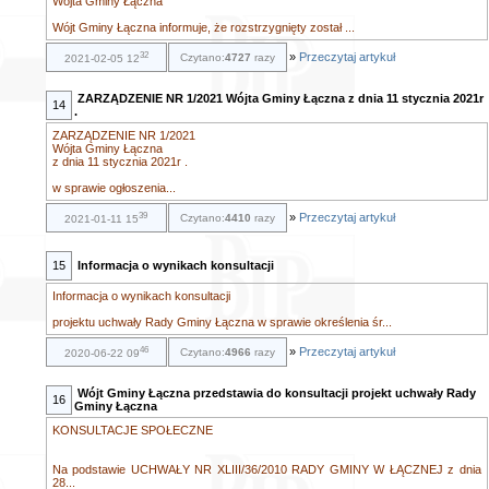
Wójta Gminy Łączna
Wójt Gminy Łączna informuje, że rozstrzygnięty został ...
32
»
Przeczytaj artykuł
Czytano:
4727
razy
2021-02-05 12
ZARZĄDZENIE NR 1/2021 Wójta Gminy Łączna z dnia 11 stycznia 2021r
14
.
ZARZĄDZENIE NR 1/2021
Wójta Gminy Łączna
z dnia 11 stycznia 2021r .
w sprawie ogłoszenia...
39
»
Przeczytaj artykuł
Czytano:
4410
razy
2021-01-11 15
15
Informacja o wynikach konsultacji
Informacja o wynikach konsultacji
projektu uchwały Rady Gminy Łączna w sprawie określenia śr...
46
»
Przeczytaj artykuł
Czytano:
4966
razy
2020-06-22 09
Wójt Gminy Łączna przedstawia do konsultacji projekt uchwały Rady
16
Gminy Łączna
KONSULTACJE SPOŁECZNE
Na podstawie UCHWAŁY NR XLIII/36/2010 RADY GMINY W ŁĄCZNEJ z dnia
28...