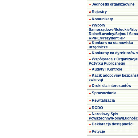
Jednostki organizacyjne
Rejestry
Komunikaty
Wybory
Samorządowe/Sołeckie/Izby
Rolne/Ławnicy/Sejmu i Sena
RP/PE/Prezydent RP
Konkurs na stanowiska
urzędnicze
Konkursy na dyrektorów s
Współpraca z Organizacja
Pożytku Publicznego
Audyty i Kontrole
Kącik adopcyjny bezpańs
zwierząt
Druki dla interesantów
Sprawozdania
Rewitalizacja
RODO
Narodowy Spis
Powszechny/Rolny/Ludnośc
Deklaracja dostępności
Petycje