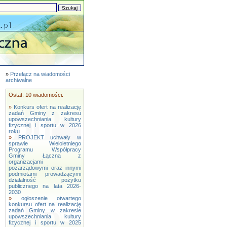
»
Przełącz na wiadomości
archiwalne
Ostat. 10 wiadomości:
»
Konkurs ofert na realizację
zadań Gminy z zakresu
upowszechniania kultury
fizycznej i sportu w 2026
roku
»
PROJEKT uchwały w
sprawie Wieloletniego
Programu Współpracy
Gminy Łączna z
organizacjami
pozarządowymi oraz innymi
podmiotami prowadzącymi
działalność pożytku
publicznego na lata 2026-
2030
»
ogłoszenie otwartego
konkursu ofert na realizację
zadań Gminy w zakresie
upowszechniania kultury
fizycznej i sportu w 2025